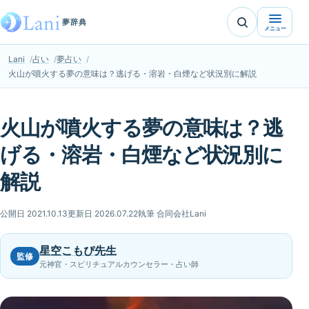
夢辞典
メニュー
Lani
占い
夢占い
火山が噴火する夢の意味は？逃げる・溶岩・白煙など状況別に解説
火山が噴火する夢の意味は？逃
げる・溶岩・白煙など状況別に
解説
公開日 2021.10.13
更新日 2026.07.22
執筆 合同会社Lani
星空こもぴ先生
監修
元神官・スピリチュアルカウンセラー・占い師