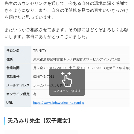
先生のカウンセリングを通して、今ある自分の環境に深く感謝で
きるようになり、また、自分の価値観を見つめ直すいいきっかけ
を頂けたと思っています。
またいつかご相談させてきます。その際にはどうぞよろしくお願
いします。本当にありがとうございました。
サロン名
TRINITY
住所
東京都渋谷区神宮前1-5-8 神宮前タワービルディング14階
営業時間
月～金 /11:00～20:00、土日,祝 /11:00～18:00（定休日：年末年始
電話番号
03-6741-7011
メールアドレス
ホームページより問合せ
スクロールできます
オンライン鑑定
有
URL
https://www.lightworker-kazumi.jp
天乃みり先生【双子魔女】