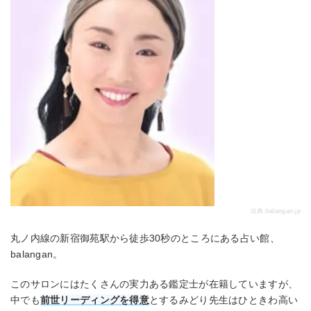
出典:
balangan.jp
丸ノ内線の新宿御苑駅から徒歩30秒のところにある占い館、
balangan。
このサロンにはたくさんの実力ある鑑定士が在籍していますが、
中でも
前世リーディングを得意
とするみどり先生はひときわ高い