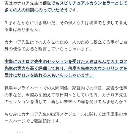
実はカナロア先生は
前世でもスピリチュアルカウンセラーとして
多くの人の相談にのっていたそう
です。
生まれながらに引き継いだ、その強大な力は現世でも決して衰え
る事はありません。
カナロア先生はその力を世のため、人のために役立てる事がご自
身の使命であると断言していらっしゃいます。
実際にカナロア先生のセッションを受けた人達はみんなカナロア
先生の実力を高く評価しており、何度も先生のカウンセリングを
受けにサロンを訪れる人もいらっしゃいます。
職場やプライベートでの人間関係、家庭内での問題、恋愛や仕事
の事など、今悩みを抱えて毎日悶々としている方、カナロア先生
のセッションを通して、新しい未来への扉を開けてみませんか？
ちなみにカナロア先生の出演スケジュールに関しては千里眼のホ
ームぺージでご確認頂けます。