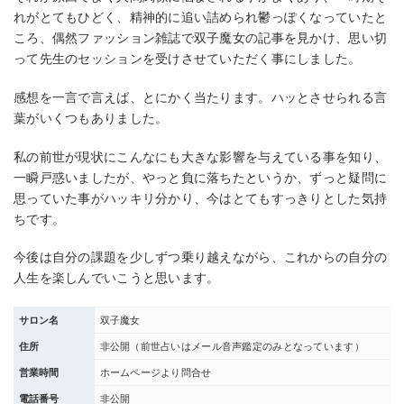
れがとてもひどく、精神的に追い詰められ鬱っぽくなっていたと
ころ、偶然ファッション雑誌で双子魔女の記事を見かけ、思い切
って先生のセッションを受けさせていただく事にしました。
感想を一言で言えば、とにかく当たります。ハッとさせられる言
葉がいくつもありました。
私の前世が現状にこんなにも大きな影響を与えている事を知り、
一瞬戸惑いましたが、やっと負に落ちたというか、ずっと疑問に
思っていた事がハッキリ分かり、今はとてもすっきりとした気持
ちです。
今後は自分の課題を少しずつ乗り越えながら、これからの自分の
人生を楽しんでいこうと思います。
サロン名
双子魔女
住所
非公開（前世占いはメール音声鑑定のみとなっています）
営業時間
ホームページより問合せ
電話番号
非公開