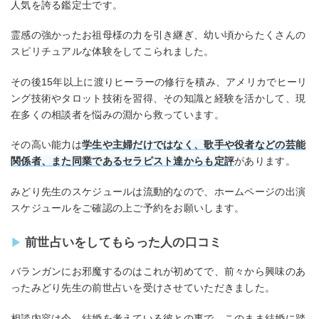
人気を誇る鑑定士です。
霊感の強かったお祖母様の力を引き継ぎ、幼い頃からたくさんの
スピリチュアルな体験をしてこられました。
その後15年以上に渡りヒーラーの修行を積み、アメリカでヒーリ
ング技術やタロット技術を習得、その知識と経験を活かして、現
在多くの相談者を悩みの淵から救っています。
その高い能力は
学生や主婦だけではなく、歌手や役者などの芸能
関係者、また同業であるセラピスト達からも定評
があります。
みどり先生のスケジュールは流動的なので、ホームページの出演
スケジュールをご確認の上ご予約をお願いします。
前世占いをしてもらった人の口コミ
バランガンにお邪魔するのはこれが初めてで、前々から興味のあ
ったみどり先生の前世占いを受けさせていただきました。
相談内容は今、結婚を考えている彼との事で、このまま結婚に踏