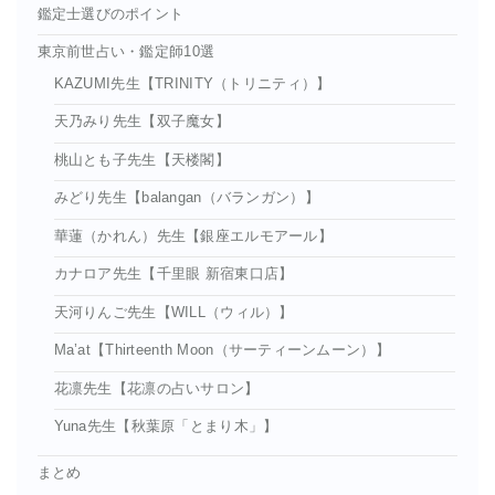
鑑定士選びのポイント
東京前世占い・鑑定師10選
KAZUMI先生【TRINITY（トリニティ）】
天乃みり先生【双子魔女】
桃山とも子先生【天楼閣】
みどり先生【balangan（バランガン）】
華蓮（かれん）先生【銀座エルモアール】
カナロア先生【千里眼 新宿東口店】
天河りんご先生【WILL（ウィル）】
Ma’at【Thirteenth Moon（サーティーンムーン）】
花凛先生【花凛の占いサロン】
Yuna先生【秋葉原「とまり木」】
まとめ