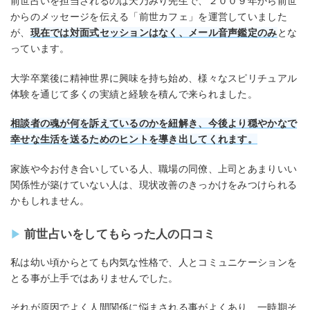
前世占いを担当されるのは天乃みり先生で、２００９年から前世
からのメッセージを伝える「前世カフェ」を運営していました
が、
現在では対面式セッションはなく、メール音声鑑定のみ
とな
っています。
大学卒業後に精神世界に興味を持ち始め、様々なスピリチュアル
体験を通じて多くの実績と経験を積んで来られました。
相談者の魂が何を訴えているのかを紐解き、今後より穏やかなで
幸せな生活を送るためのヒントを導き出してくれます。
家族や今お付き合いしている人、職場の同僚、上司とあまりいい
関係性が築けていない人は、現状改善のきっかけをみつけられる
かもしれません。
前世占いをしてもらった人の口コミ
私は幼い頃からとても内気な性格で、人とコミュニケーションを
とる事が上手ではありませんでした。
それが原因でよく人間関係に悩まされる事がよくあり、一時期そ