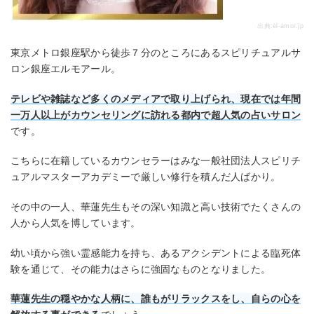
出典:
el-amor.jp
東京メトロ銀座駅から徒歩７分のところにあるスピリチュアルサ
ロン銀座エルモアール。
テレビや雑誌など多くのメディアで取り上げられ、現在では年間
一万人以上がカウンセリングに訪れる都内で超人気の占いサロン
です。
こちらに在籍しているカウンセラーはみな一般社団法人スピリチ
ュアルマスターアカデミーで厳しい修行を積んだ人ばかり。
その中の一人、華蓮先生もその深い知識と高い技術でたくさんの
人から人気を博しています。
幼い頃から強い霊感能力を持ち、あるアクシデントによる臨死体
験を通じて、その能力はさらに強固なものとなりました。
華蓮先生の穏やかな人柄に、誰もがリラックスをし、自らの心を