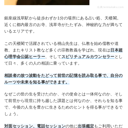
出典:
tenroukaku.com
銀座線浅草駅から徒歩わずか1分の場所にある占い処、天楼閣。
近くに都内最古のお寺、浅草寺がたたずみ、神秘的な力が満ちて
いるエリアです。
この天楼閣で活躍されている桃山先生は、仏教を始め儒教や道
教、またキリスト教など多くの宗教教義を学ばれ、現在は
日本超
心理学会公認ヒーラー
、そして
スピリチュアルカウンセラー
とし
て日々、多くの人の相談に乗っています。
相談者の放つ波動をたどって前世の記憶を読み取る事で、自分の
ルーツや未来を知る事ができます。
なぜこの世の生を受けたのか、その使命とは一体何なのか、そし
て前世から現世に持ち越した課題とは何なのか、それらを知る事
で、今後の人生を豊かに生きるためのヒントを得る事ができるで
しょう。
対面セッション、電話セッション
の他に
出張鑑定
もご利用いただ