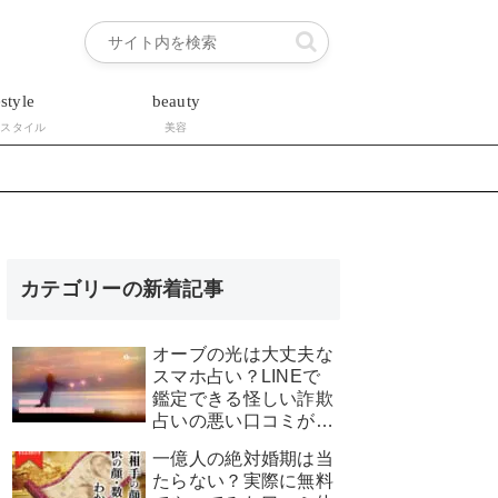
estyle
beauty
フスタイル
美容
カテゴリーの新着記事
オーブの光は大丈夫な
スマホ占い？LINEで
鑑定できる怪しい詐欺
占いの悪い口コミが真
実か調査！
一億人の絶対婚期は当
たらない？実際に無料