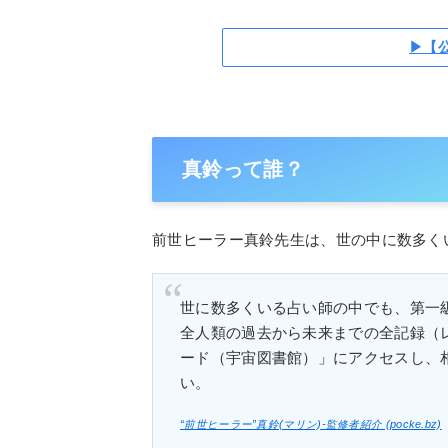
▶【
真鈴って誰？
前世ヒーラー真鈴先生は、世の中に数多く
世に数多くいる占い師の中でも、第一級
全人類の過去から未来までの全記録（
ード（宇宙図書館）」にアクセスし、
い。
“前世ヒーラー”真鈴(マリン)-監修者紹介 (pocke.bz)