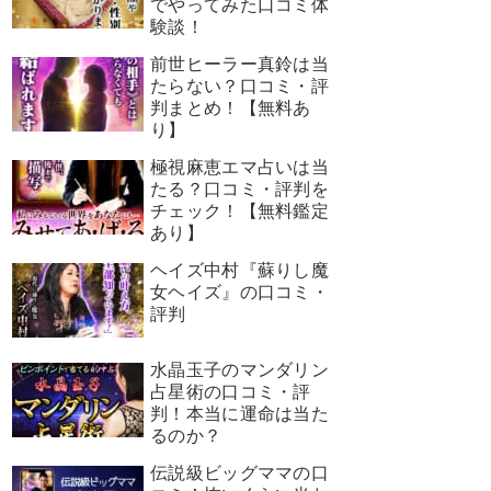
でやってみた口コミ体
験談！
前世ヒーラー真鈴は当
たらない？口コミ・評
判まとめ！【無料あ
り】
極視麻恵エマ占いは当
たる？口コミ・評判を
チェック！【無料鑑定
あり】
ヘイズ中村『蘇りし魔
女ヘイズ』の口コミ・
評判
水晶玉子のマンダリン
占星術の口コミ・評
判！本当に運命は当た
るのか？
伝説級ビッグママの口