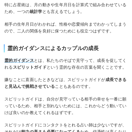
特に占星術は、月の動きや生年月日を計算式で組み合わせている
ため、一つの
統計学
とも言えるでしょう。
相手の生年月日がわかれば、性格や恋愛傾向までわかってしまう
ので、二人の関係を良好に保つためにも役立つはずです。
霊的ガイダンスによるカップルの成長
霊的ガイダンス
とは、私たちのそばで見守って、成長を促してく
れる
スピリットガイド
という霊的な存在の言葉を聞くことです。
嫌なことに直面したときなどは、スピリットガイドが
成長できる
と見込んで挑戦させている
こともあるのです。
スピリットガイドは、自分が見守っている相手の幸せを一番に願
っているため、相手と別れないためには、これからどう動いてい
けば良いのか教えてくれるはずです。
スピリットガイドにコンタクトをとれる占い師は少ないですが、
それだけ
能力の高さも必要になってくる
ため、信憑性は高くなり