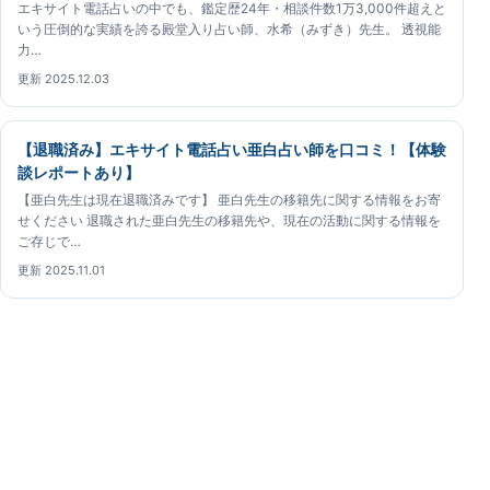
エキサイト電話占いの中でも、鑑定歴24年・相談件数1万3,000件超えと
いう圧倒的な実績を誇る殿堂入り占い師、水希（みずき）先生。 透視能
力…
更新 2025.12.03
【退職済み】エキサイト電話占い亜白占い師を口コミ！【体験
談レポートあり】
【亜白先生は現在退職済みです】 亜白先生の移籍先に関する情報をお寄
せください 退職された亜白先生の移籍先や、現在の活動に関する情報を
ご存じで…
更新 2025.11.01
エキサイト電話占いガイド