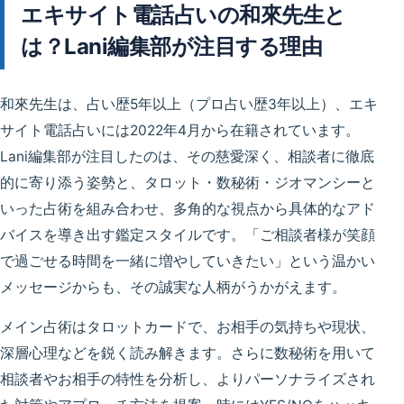
エキサイト電話占いの和來先生と
は？Lani編集部が注目する理由
和來先生は、占い歴5年以上（プロ占い歴3年以上）、エキ
サイト電話占いには2022年4月から在籍されています。
Lani編集部が注目したのは、その
慈愛深く、相談者に徹底
的に寄り添う姿勢
と、
タロット・数秘術・ジオマンシー
と
いった占術を組み合わせ、
多角的な視点から具体的なアド
バイスを導き出す鑑定スタイル
です。「ご相談者様が笑顔
で過ごせる時間を一緒に増やしていきたい」という温かい
メッセージからも、その誠実な人柄がうかがえます。
メイン占術は
タロットカード
で、お相手の気持ちや現状、
深層心理などを鋭く読み解きます。さらに
数秘術
を用いて
相談者やお相手の特性を分析し、よりパーソナライズされ