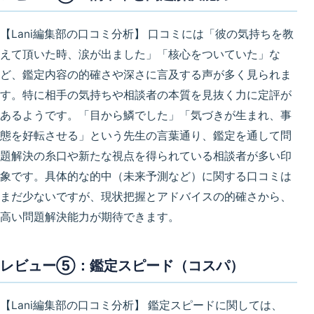
【Lani編集部の口コミ分析】
口コミには「彼の気持ちを教
えて頂いた時、涙が出ました」「核心をついていた」な
ど、
鑑定内容の的確さや深さ
に言及する声が多く見られま
す。特に
相手の気持ち
や
相談者の本質
を見抜く力に定評が
あるようです。「目から鱗でした」「気づきが生まれ、事
態を好転させる」という先生の言葉通り、鑑定を通して
問
題解決の糸口や新たな視点
を得られている相談者が多い印
象です。具体的な的中（未来予測など）に関する口コミは
まだ少ないですが、現状把握とアドバイスの的確さから、
高い問題解決能力が期待できます。
レビュー⑤：鑑定スピード（コスパ）
【Lani編集部の口コミ分析】
鑑定スピードに関しては、