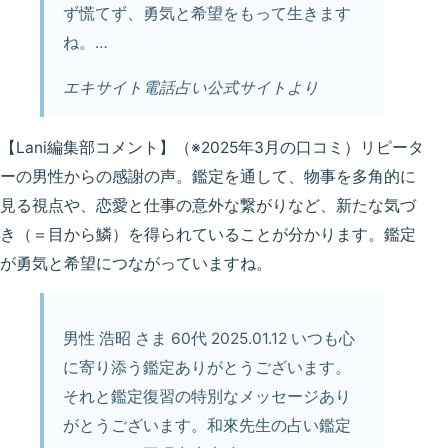
ず慌てず、勇気と希望をもって生きます
ね。…
エキサイト電話占い公式サイトより
【Lani編集部コメント】
（※2025年3月の口コミ）リピータ
ーの男性からの感謝の声。鑑定を通して、物事を多角的に
見る視点や、恋愛と仕事の意外な繋がりなど、
新たな気づ
き（＝目から鱗）
を得られていることが分かります。鑑定
が勇気と希望につながっていますね。
男性 浩昭 さま 60代 2025.01.12 いつも心
に寄り添う鑑定ありがとうございます。
それと
鑑定復習の特別なメッセージ
あり
がとうございます。和來先生の占い鑑定