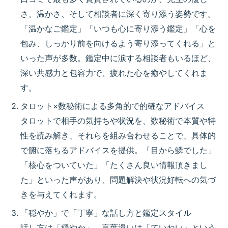
さ、温かさ、そして相談者に深く寄り添う姿勢
です。
「温かなご鑑定」「いつも心に寄り添う鑑定」「心を
包み、しっかり前を向けるよう寄り添ってくれる」と
いった声が多数。鑑定中に涙する相談者もいるほど、
深い共感力と包容力
で、疲れた心を癒やしてくれま
す。
タロット×数秘術による多角的で的確なアドバイス
タロットで相手の気持ちや状況を、数秘術で本質や特
性を読み解き、それらを組み合わせることで、
具体的
で腑に落ちるアドバイス
を提供。「目から鱗でした」
「核心をついていた」「たくさん良い情報頂きまし
た」といった声があり、問題解決や状況好転への
気づ
き
を与えてくれます。
「穏やか」で「丁寧」な話し方と鑑定スタイル
話し方は「穏やか」、言葉遣いは「ていねい」という