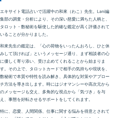
エキサイト電話占いで活躍中の和來（わこ）先生。Lani編
集部の調査・分析により、その
深い慈愛に満ちた人柄
と、
タロット・数秘術を駆使した的確な鑑定
が高く評価されて
いることが分かりました。
和來先生の鑑定は、「心の荷物をいったんおろし、ひと休
みして頂ければ」というメッセージ通り、
まず相談者の心
に優しく寄り添い、受け止めてくれる
ことから始まりま
す。その上で、タロットカードで相手の気持ちや現状を、
数秘術で本質や特性を読み解き、
具体的な対策やアプロー
チ方法
を導き出します。時にはジオマンシーや高次元から
のメッセージも交え、多角的な視点から
「気づき」を与
え、事態を好転させる
サポートをしてくれます。
特に、
恋愛、人間関係、仕事
に関する悩みを得意とされて