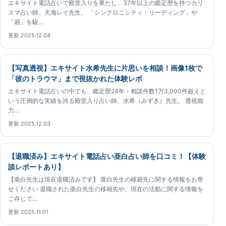
エキサイト電話占いで殿堂入りを果たし、37年以上の鑑定歴を持つカリ
スマ占い師、天海レイ先生。 「シンクロニシティ・リーディング」や
「易」を駆…
更新 2025.12.04
【写真透視】エキサイト水希先生に片思いを相談！画像1枚で
「彼のトラウマ」まで視抜かれた体験レポ
エキサイト電話占いの中でも、鑑定歴24年・相談件数1万3,000件超えと
いう圧倒的な実績を誇る殿堂入り占い師、水希（みずき）先生。 透視能
力…
更新 2025.12.03
【退職済み】エキサイト電話占い亜白占い師を口コミ！【体験
談レポートあり】
【亜白先生は現在退職済みです】 亜白先生の移籍先に関する情報をお寄
せください 退職された亜白先生の移籍先や、現在の活動に関する情報を
ご存じで…
更新 2025.11.01