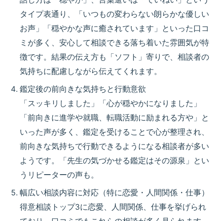
タイプ表通り、「いつもの変わらない朗らかな優しい
お声」「穏やかな声に癒されています」といった口コ
ミが多く、
安心して相談できる落ち着いた雰囲気
が特
徴です。結果の伝え方も「ソフト」寄りで、相談者の
気持ちに配慮しながら伝えてくれます。
鑑定後の
前向きな気持ちと行動意欲
「スッキリしました」「心が穏やかになりました」
「前向きに進学や就職、転職活動に励まれる方や」と
いった声が多く、鑑定を受けることで
心が整理され、
前向きな気持ちで行動できるようになる
相談者が多い
ようです。「先生の気づかせる鑑定はその源泉」とい
うリピーターの声も。
幅広い相談内容に対応（特に恋愛・人間関係・仕事）
得意相談トップ3に恋愛、人間関係、仕事を挙げられ