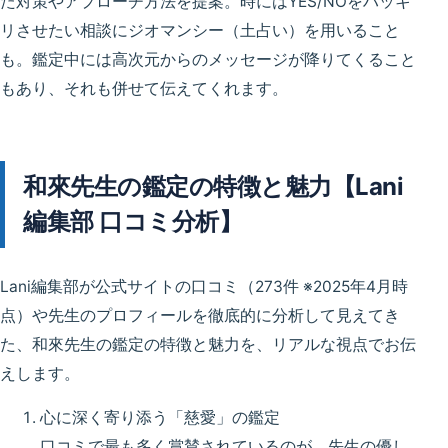
た対策やアプローチ方法を提案。時にはYES/NOをハッキ
リさせたい相談に
ジオマンシー（土占い）
を用いること
も。鑑定中には高次元からのメッセージが降りてくること
もあり、それも併せて伝えてくれます。
和來先生の鑑定の特徴と魅力【Lani
編集部 口コミ分析】
Lani編集部が公式サイトの口コミ（273件 ※2025年4月時
点）や先生のプロフィールを徹底的に分析して見えてき
た、和來先生の鑑定の特徴と魅力を、リアルな視点でお伝
えします。
心に深く寄り添う「慈愛」の鑑定
口コミで最も多く賞賛されているのが、
先生の優し