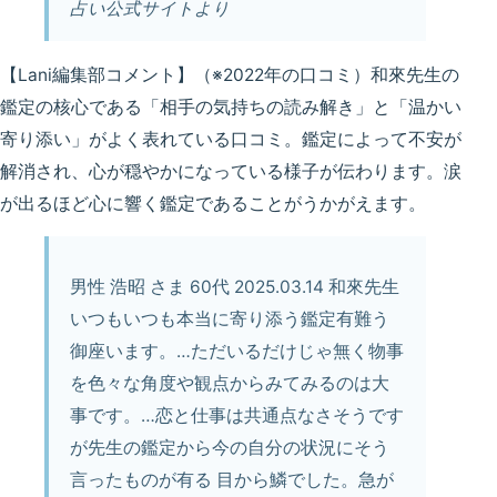
占い公式サイトより
【Lani編集部コメント】
（※2022年の口コミ）和來先生の
鑑定の核心である「相手の気持ちの読み解き」と「温かい
寄り添い」がよく表れている口コミ。鑑定によって不安が
解消され、心が穏やかになっている様子が伝わります。涙
が出るほど心に響く鑑定であることがうかがえます。
男性 浩昭 さま 60代 2025.03.14 和來先生
いつもいつも本当に寄り添う鑑定有難う
御座います。…ただいるだけじゃ無く物事
を色々な角度や観点からみてみるのは大
事です。…恋と仕事は共通点なさそうです
が先生の鑑定から今の自分の状況にそう
言ったものが有る
目から鱗でした。
急が