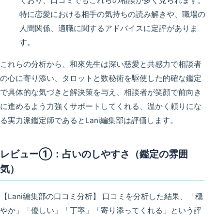
ており、口コミでもこれらの相談が多く見られます。
特に
恋愛における相手の気持ち
の読み解きや、
職場の
人間関係、適職
に関するアドバイスに定評がありま
す。
これらの分析から、和來先生は深い慈愛と共感力で相談者
の心に寄り添い、タロットと数秘術を駆使した的確な鑑定
で具体的な気づきと解決策を与え、相談者が笑顔で前向き
に進めるよう力強くサポートしてくれる、
温かく頼りにな
る実力派鑑定師
であるとLani編集部は評価します。
レビュー①：占いのしやすさ（鑑定の雰囲
気）
【Lani編集部の口コミ分析】
口コミを分析した結果、
「穏
やか」「優しい」「丁寧」「寄り添ってくれる」
という評