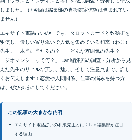
判（ウラスピ・レディスピ等）を徹底調査・分析
して作成
しました。（※今回は編集部の直接鑑定体験は含まれてい
ません）
エキサイト電話占いの中でも、
タロットカード
と
数秘術
を
駆使し、
優しい寄り添い
で人気を集めている和來（わこ）
先生。
「本当に当たるの？」「どんな雰囲気の先生？」
「ジオマンシーって何？」
Lani編集部の調査・分析から見
えた先生のリアルな実力、魅力、そして注意点まで、詳し
くお伝えします！恋愛や人間関係、仕事の悩みを持つ方
は、ぜひ参考にしてください。
この記事の大まかな内容
エキサイト電話占いの和來先生とは？Lani編集部が注目
する理由