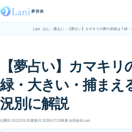
夢辞典
Lani
占い
夢占い
【夢占い】カマキリの夢の意味は？緑・
【夢占い】カマキリ
緑・大きい・捕まえ
況別に解説
公開日 2022.05.20
更新日 2026.07.23
執筆 合同会社Lani