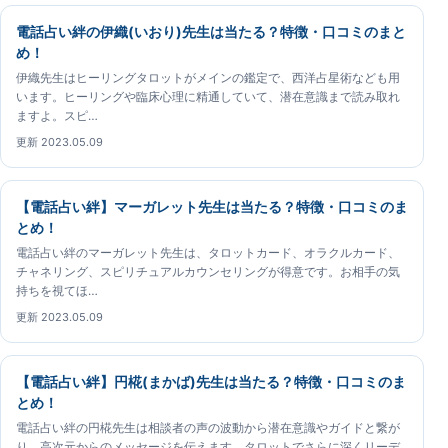
電話占い絆の伊織(いおり)先生は当たる？特徴・口コミのまと
め！
伊織先生はヒーリングタロットがメインの鑑定で、西洋占星術なども用
います。ヒーリングや臨床心理に精通していて、潜在意識まで読み取れ
ますよ。スピ…
更新 2023.05.09
【電話占い絆】マーガレット先生は当たる？特徴・口コミのま
とめ！
電話占い絆のマーガレット先生は、タロットカード、オラクルカード、
チャネリング、スピリチュアルカウンセリングが得意です。お相手の気
持ちを視てほ…
更新 2023.05.09
【電話占い絆】円椛(まかば)先生は当たる？特徴・口コミのま
とめ！
電話占い絆の円椛先生は相談者の声の波動から潜在意識やガイドと繋が
り、高次元からのメッセージを伝えます。タロットでさらに深くリーデ