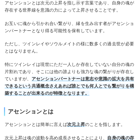
アセンションとは次元の上昇を指し示す言葉であり、自身の魂が
存在する世界線を意識の力によって上昇させることです。
お互いに魂から引かれ合い繋がり、縁を生み出す者がアセンショ
ンパートナーとなり得る可能性を保有しています。
ただし、ツインレイやソウルメイトの様に数多くの過去世が必要
とはなりません。
特にツインレイは現世にただ一人しか存在していない自分の魂の
片割れであり、そこには他の誰よりも強力な魂の繋がりが存在し
ていますが、
アセンションパートナーは意志や意識の拡大を共有
できるという共通概念さえあれば誰とでも何人とでも繋がりを構
築することが出来るのが特徴となります。
アセンションとは
アセンションとは簡単に言えば
次元上昇
のことを指します。
次元上昇は魂の波動を高め成長させることにより、
自身の魂の存