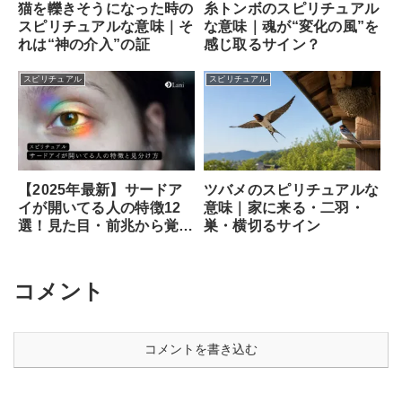
猫を轢きそうになった時の
糸トンボのスピリチュアル
スピリチュアルな意味｜そ
な意味｜魂が“変化の風”を
れは“神の介入”の証
感じ取るサイン？
スピリチュアル
スピリチュアル
ツバメのスピリチュアルな
【2025年最新】サードア
意味｜家に来る・二羽・
イが開いてる人の特徴12
巣・横切るサイン
選！見た目・前兆から覚醒
のサイン、専門家が教える
安全な開き方まで徹底解説
コメント
コメントを書き込む