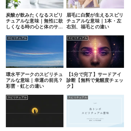
炭酸が飲みたくなるスピリ
眉毛に白髪が生えるスピリ
チュアルな意味｜無性に欲
チュアルな意味｜1本・左
しくなる時の心と体のサイ
右別、福毛との違い
ン
スピリチュアル
スピリチュアル
【1分で完了】サードアイ
環水平アークのスピリチュ
診断【無料で覚醒度チェッ
アルな意味｜幸運の前兆？
ク】
彩雲・虹との違い
スピリチュアル
スピリチュアル