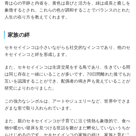
青は心の平静と内省を、黄色は喜びと活力を、緑は成長と癒しを
象徴するとされ、これらの色が調和することでバランスのとれた
人生の在り方を教えてくれます。
家族の絆
セキセイインコは小さいながらも社交的なインコであり、他のセ
キセイインコと絆を形成します。
また、セキセイインコは生涯交尾をする鳥であり、生きている間
は同じ存在と一緒にいることが多いです。70日間離れた後でもお
互いを認識することができ、配偶者の鳴き声も覚えていることが
研究によりわかりました。
この強力なシンボルは、アートやジュエリーなど、世界中でさま
ざまな形で取り入れられています。
また、親のセキセイインコが子育てに注ぐ情熱も象徴的で、食べ
物や暖かい寝床を見つける世話を雛がまだ孵化していないうちか
らはじめるのです。セキセイインコの家族の絆は、家族と育むこ