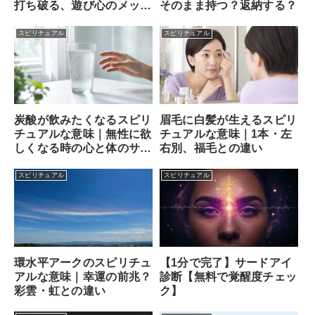
打ち破る、遊び心のメッセ
そのまま持つ？返納する？
ンジャー
スピリチュアル
スピリチュアル
炭酸が飲みたくなるスピリ
眉毛に白髪が生えるスピリ
チュアルな意味｜無性に欲
チュアルな意味｜1本・左
しくなる時の心と体のサイ
右別、福毛との違い
ン
スピリチュアル
スピリチュアル
【1分で完了】サードアイ
環水平アークのスピリチュ
診断【無料で覚醒度チェッ
アルな意味｜幸運の前兆？
ク】
彩雲・虹との違い