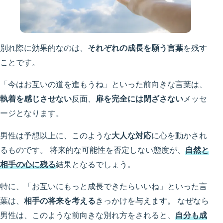
別れ際に効果的なのは、
それぞれの成長を願う言葉
を残す
ことです。
「今はお互いの道を進もうね」といった前向きな言葉は、
執着を感じさせない
反面、
扉を完全には閉ざさない
メッセ
ージとなります。
男性は予想以上に、このような
大人な対応
に心を動かされ
るものです。 将来的な可能性を否定しない態度が、
自然と
相手の心に残る
結果となるでしょう。
特に、「お互いにもっと成長できたらいいね」といった言
葉は、
相手の将来を考える
きっかけを与えます。 なぜなら
男性は、このような前向きな別れ方をされると、
自分も成