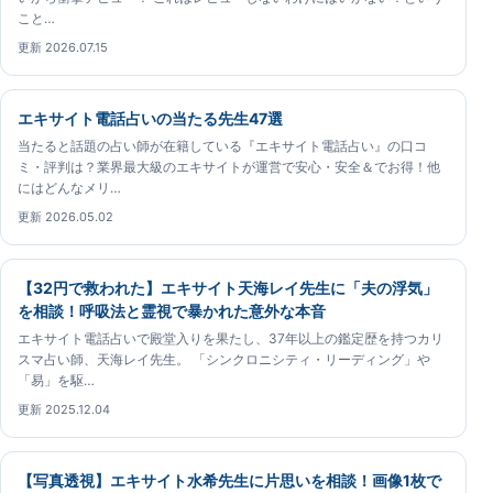
こと…
更新 2026.07.15
エキサイト電話占いの当たる先生47選
当たると話題の占い師が在籍している『エキサイト電話占い』の口コ
ミ・評判は？業界最大級のエキサイトが運営で安心・安全＆でお得！他
にはどんなメリ…
更新 2026.05.02
【32円で救われた】エキサイト天海レイ先生に「夫の浮気」
を相談！呼吸法と霊視で暴かれた意外な本音
エキサイト電話占いで殿堂入りを果たし、37年以上の鑑定歴を持つカリ
スマ占い師、天海レイ先生。 「シンクロニシティ・リーディング」や
「易」を駆…
更新 2025.12.04
【写真透視】エキサイト水希先生に片思いを相談！画像1枚で