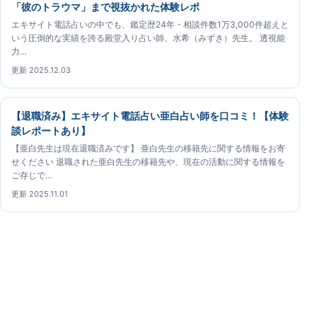
「彼のトラウマ」まで視抜かれた体験レポ
エキサイト電話占いの中でも、鑑定歴24年・相談件数1万3,000件超えと
いう圧倒的な実績を誇る殿堂入り占い師、水希（みずき）先生。 透視能
力…
更新 2025.12.03
【退職済み】エキサイト電話占い亜白占い師を口コミ！【体験
談レポートあり】
【亜白先生は現在退職済みです】 亜白先生の移籍先に関する情報をお寄
せください 退職された亜白先生の移籍先や、現在の活動に関する情報を
ご存じで…
更新 2025.11.01
エキサイト電話占いガイド