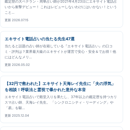
鑑定歴の大ベテラン・周華占い師が2021年4月23日にエキサイト電話占
いから衝撃デビュー！ これはレビューしないわけにはいかない！という
こと…
更新 2026.07.15
エキサイト電話占いの当たる先生47選
当たると話題の占い師が在籍している『エキサイト電話占い』の口コ
ミ・評判は？業界最大級のエキサイトが運営で安心・安全＆でお得！他
にはどんなメリ…
更新 2026.05.02
【32円で救われた】エキサイト天海レイ先生に「夫の浮気」
を相談！呼吸法と霊視で暴かれた意外な本音
エキサイト電話占いで殿堂入りを果たし、37年以上の鑑定歴を持つカリ
スマ占い師、天海レイ先生。 「シンクロニシティ・リーディング」や
「易」を駆…
更新 2025.12.04