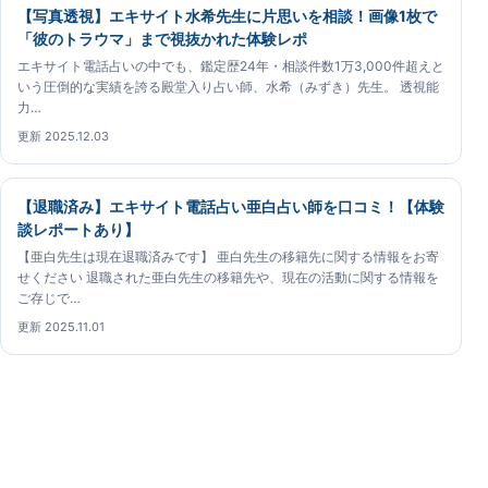
【写真透視】エキサイト水希先生に片思いを相談！画像1枚で
「彼のトラウマ」まで視抜かれた体験レポ
エキサイト電話占いの中でも、鑑定歴24年・相談件数1万3,000件超えと
いう圧倒的な実績を誇る殿堂入り占い師、水希（みずき）先生。 透視能
力…
更新 2025.12.03
【退職済み】エキサイト電話占い亜白占い師を口コミ！【体験
談レポートあり】
【亜白先生は現在退職済みです】 亜白先生の移籍先に関する情報をお寄
せください 退職された亜白先生の移籍先や、現在の活動に関する情報を
ご存じで…
更新 2025.11.01