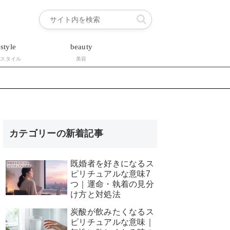
estyle
beauty
フスタイル
美容
カテゴリーの新着記事
既婚者を好きになるス
ピリチュアルな意味7
つ｜運命・執着の見分
け方と対処法
炭酸が飲みたくなるス
ピリチュアルな意味｜