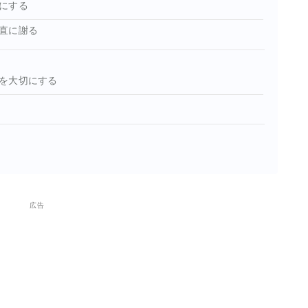
にする
直に謝る
を大切にする
広告