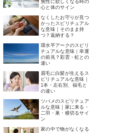
無性に欲しくなる時の
心と体のサイン
なくしたお守りが見つ
かったスピリチュアル
な意味｜そのまま持
つ？返納する？
環水平アークのスピリ
チュアルな意味｜幸運
の前兆？彩雲・虹との
違い
眉毛に白髪が生えるス
ピリチュアルな意味｜
1本・左右別、福毛と
の違い
ツバメのスピリチュア
ルな意味｜家に来る・
二羽・巣・横切るサイ
ン
家の中で物がなくなる