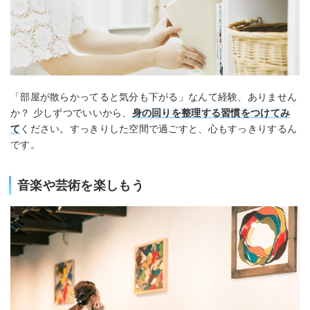
「部屋が散らかってると気分も下がる」なんて経験、ありません
か？ 少しずつでいいから、
身の回りを整理する習慣をつけてみ
て
ください。すっきりした空間で過ごすと、心もすっきりするん
です。
音楽や芸術を楽しもう