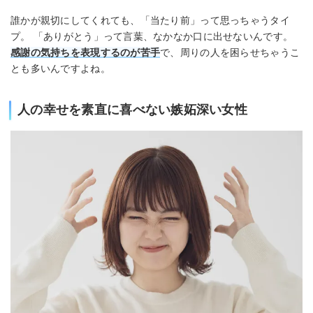
誰かが親切にしてくれても、「当たり前」って思っちゃうタイ
プ。 「ありがとう」って言葉、なかなか口に出せないんです。
感謝の気持ちを表現するのが苦手
で、周りの人を困らせちゃうこ
とも多いんですよね。
人の幸せを素直に喜べない嫉妬深い女性