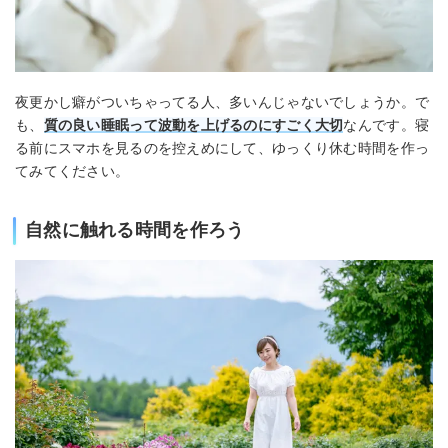
夜更かし癖がついちゃってる人、多いんじゃないでしょうか。で
も、
質の良い睡眠って波動を上げるのにすごく大切
なんです。寝
る前にスマホを見るのを控えめにして、ゆっくり休む時間を作っ
てみてください。
自然に触れる時間を作ろう