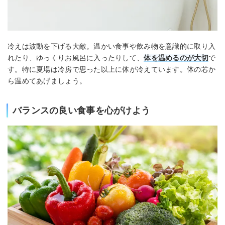
冷えは波動を下げる大敵。温かい食事や飲み物を意識的に取り入
れたり、ゆっくりお風呂に入ったりして、
体を温めるのが大切
で
す。特に夏場は冷房で思った以上に体が冷えています。体の芯か
ら温めてあげましょう。
バランスの良い食事を心がけよう