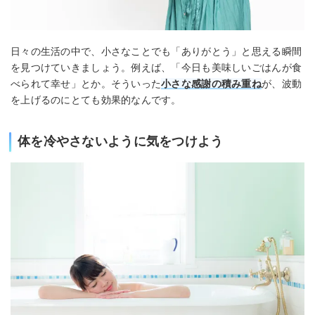
日々の生活の中で、小さなことでも「ありがとう」と思える瞬間
を見つけていきましょう。例えば、「今日も美味しいごはんが食
べられて幸せ」とか。そういった
小さな感謝の積み重ね
が、波動
を上げるのにとても効果的なんです。
体を冷やさないように気をつけよう