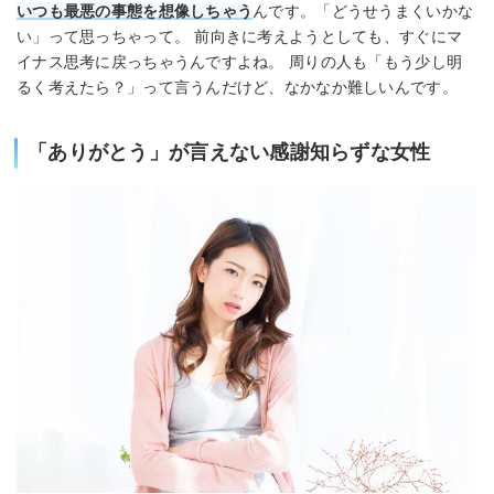
いつも最悪の事態を想像しちゃう
んです。「どうせうまくいかな
い」って思っちゃって。 前向きに考えようとしても、すぐにマ
イナス思考に戻っちゃうんですよね。 周りの人も「もう少し明
るく考えたら？」って言うんだけど、なかなか難しいんです。
「ありがとう」が言えない感謝知らずな女性