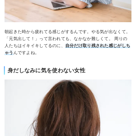
朝起きた時から疲れてる感じがするんです。やる気が出なくて。
「元気出して！」って言われても、なかなか難しくて。 周りの
人たちはイキイキしてるのに、
自分だけ取り残された感じがしち
ゃう
んですよね。
身だしなみに気を使わない女性