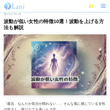
ホーム
スピリチュアル
波動が低い女性の特徴10選！波動を上げる方法も
2024.08.29
波動が低い女性の特徴10選！波動を上げる方
法も解説
「最近、なんだか気分が晴れない…」そんな風に感じている女性
の皆さん、実はとても多いんです。