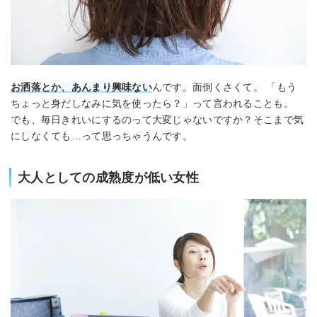
お洒落とか、あんまり興味ない
んです。面倒くさくて。 「もう
ちょっと身だしなみに気を使ったら？」って言われることも。
でも、毎日きれいにするのって大変じゃないですか？そこまで気
にしなくても…って思っちゃうんです。
大人としての成熟度が低い女性