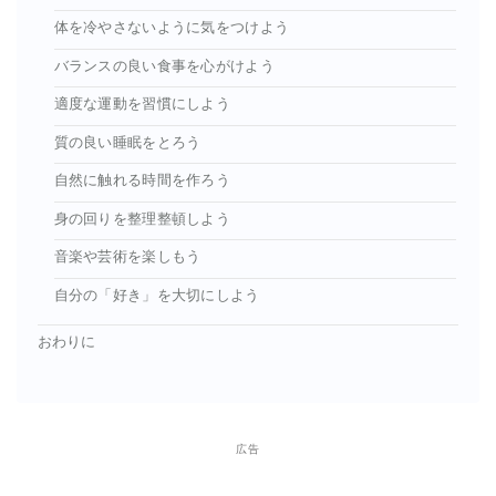
体を冷やさないように気をつけよう
バランスの良い食事を心がけよう
適度な運動を習慣にしよう
質の良い睡眠をとろう
自然に触れる時間を作ろう
身の回りを整理整頓しよう
音楽や芸術を楽しもう
自分の「好き」を大切にしよう
おわりに
広告