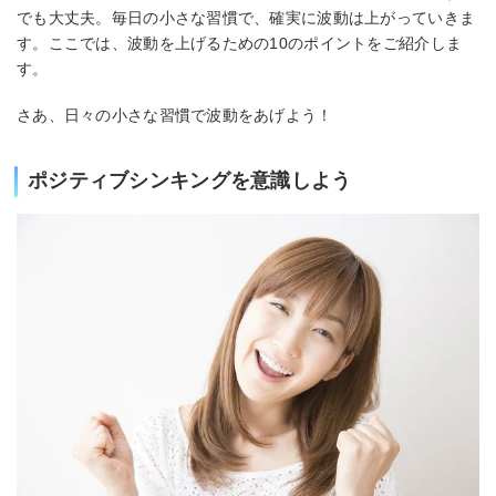
でも大丈夫。毎日の小さな習慣で、確実に波動は上がっていきま
す。ここでは、波動を上げるための10のポイントをご紹介しま
す。
さあ、日々の小さな習慣で波動をあげよう！
ポジティブシンキングを意識しよう