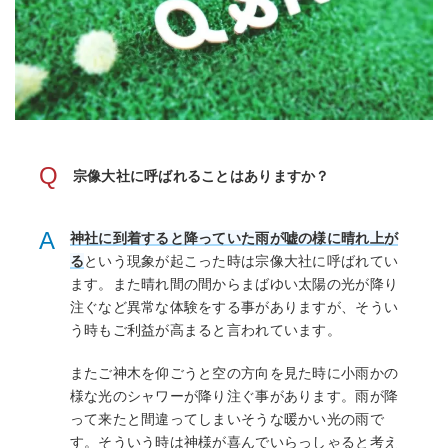
Q
宗像大社に呼ばれることはありますか？
A
神社に到着すると降っていた雨が嘘の様に晴れ上が
る
という現象が起こった時は宗像大社に呼ばれてい
ます。また晴れ間の間からまばゆい太陽の光が降り
注ぐなど異常な体験をする事がありますが、そうい
う時もご利益が高まると言われています。
またご神木を仰ごうと空の方向を見た時に小雨かの
様な光のシャワーが降り注ぐ事があります。雨が降
って来たと間違ってしまいそうな暖かい光の雨で
す。そういう時は神様が喜んでいらっしゃると考え