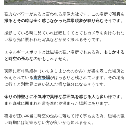
強力なパワーがあると言われる宗像大社です。この場所で
写真を
撮るとその時は全く感じなかった異常現象が映り込む
そうです。
撮影している時に見ていれば眩しくてとてもカメラを向けられな
い様な光に覆われた写真などが良く撮れるそうです。
エネルギースポットとは磁場の強い場所でもある為、
もしかする
と時空の歪みなのかも
しれません。
実際に市杵島姫神（いちきしまひめのかみ）が姿を表した場所と
伝えられている
高宮祭場
がはっきりと残されています。その場所
に行くと別世界に迷い込んだ様な気分になるそうです。
余りの神聖さに不気味で異様な雰囲気を感じる人も多い
様です。
また森林に囲まれた道を進む奥深まった場所にあります。
磁場が狂い本当に時空の歪みに落ちて行く事もある為、磁場の強
い時期には近寄らない方が良いかも知れません。