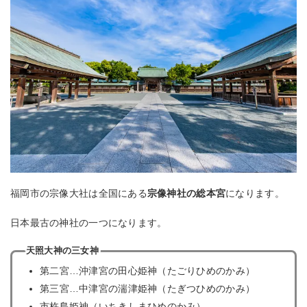
福岡市の宗像大社は全国にある
宗像神社の総本宮
になります。
日本最古の神社の一つになります。
天照大神の三女神
第二宮…沖津宮の田心姫神（たごりひめのかみ）
第三宮…中津宮の湍津姫神（たぎつひめのかみ）
市杵島姫神（いちきしまひめのかみ）