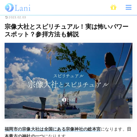
ホーム
スピリチュアル
宗像大社とスピリチュアル！実は怖いパワースポッ
2023.02.03
宗像大社とスピリチュアル！実は怖いパワー
スポット？参拝方法も解説
福岡市の宗像大社は全国にある宗像神社の総本宮
になります。
日
本最古の神社の一つ
になります。