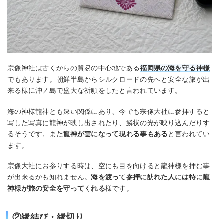
宗像神社は古くからの貿易の中心地である
福岡県の海を守る神様
でもあります。朝鮮半島からシルクロードの先へと安全な旅が出
来る様に沖ノ島で盛大な祈願をしたと言われています。
海の神様龍神とも深い関係にあり、今でも宗像大社に参拝すると
写した写真に龍神が映し出されたり、鱗状の光が映り込んだりす
るそうです。また
龍神が雲になって現れる事もある
と言われてい
ます。
宗像大社にお参りする時は、空にも目を向けると龍神様を拝む事
が出来るかも知れません。
海を渡って参拝に訪れた人には特に龍
神様が旅の安全を守ってくれる
様です。
②縁結び・縁切り