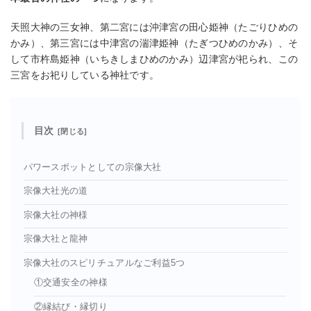
天照大神の三女神、第二宮には沖津宮の田心姫神（たごりひめの
かみ）、第三宮には中津宮の湍津姫神（たぎつひめのかみ）、そ
して市杵島姫神（いちきしまひめのかみ）辺津宮が祀られ、この
三宮をお祀りしている神社です。
目次
パワースポットとしての宗像大社
宗像大社光の道
宗像大社の神様
宗像大社と龍神
宗像大社のスピリチュアルなご利益5つ
①交通安全の神様
②縁結び・縁切り