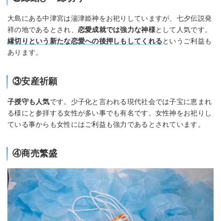
大島にある中津宮は湍津姫神をお祀りしていますが、七夕伝説発
祥の地であるとされ、
恋愛成就では強力な神様
として人気です。
縁切りという新たな恋愛への後押しもしてくれる
というご利益も
あります。
③安産祈願
子授守も人気
です。少子化と言われる現代社会では子宝に恵まれ
る様にと参拝する女性が多い事でも有名です。女性神をお祀りし
ている事からも女性にはご利益も強力であるとされています。
④商売繁盛