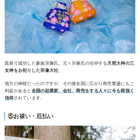
貿易で成功した豪族宗像氏。元々宗像氏の信仰する
天照大神の三
女神をお祀りした宗像大社
。
地方の神様だったのですが、その後全国に広がり商売繁盛にもご
利益があると
全国の起業家、会社、商売をする人々に今も根強く
信仰
されています。
⑤お祓い・厄払い