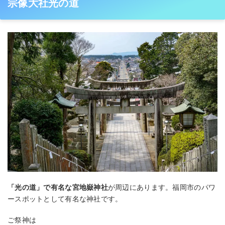
宗像大社光の道
「光の道」で有名な宮地嶽神社
が周辺にあります。福岡市のパワ
ースポットとして有名な神社です。
ご祭神は