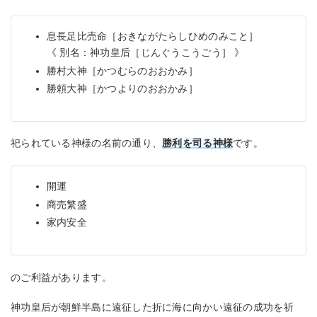
息長足比売命［おきながたらしひめのみこと］
《 別名：神功皇后［じんぐうこうごう］ 》
勝村大神［かつむらのおおかみ］
勝頼大神［かつよりのおおかみ］
祀られている神様の名前の通り、
勝利を司る神様
です。
開運
商売繁盛
家内安全
のご利益があります。
神功皇后が朝鮮半島に遠征した折に海に向かい遠征の成功を祈