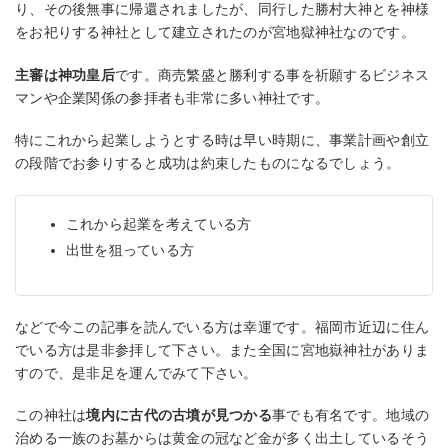
り、その後無事に帰還されましたが、同行した勝村大神とを神様
をお祀りする神社として建立されたのが宮地獄神社なのです。
主審は神功皇后
です。商売繁盛と勝利する事を祈願するビジネス
マンや企業関係の参拝者も非常に多い神社です。
特にこれから起業しようとする時は早い時期に、事業計画や創立
の段階でお参りすると成功は約束したものになるでしょう。
これから起業を考えている方
出世を狙っている方
などで今この記事を読んでいる方は幸運です。福岡市近辺に住ん
でいる方は是非参拝して下さい。また全国に宮地嶽神社がありま
すので、是非足を運んでみて下さい。
この神社は
境内に古代の古墳が見つかる
事でも有名です。地域の
治める一族のお墓からは黄金の冠など金が多く出土しているそう