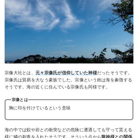
宗像大社とは、
元々宗像氏が信仰していた神様
だったそうです。
宗像氏は貿易を大なう豪族でした。宗像という姓は海を象徴する
そうです。海の近くに住んでいる宗像氏も同様です。
宗像とは
胸に印を付けているという意味
海の中では鮫や岩との衝突などの危険に遭遇しても守って貰える
様に鱗の刺青を入れたそうです。そういう点から
龍神様との関係