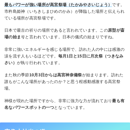
最もパワーが強い場所が高宮祭場（たかみやさいじょう）
です。
市杵島姫神（いちきしまひめのかみ）が降臨した場所と伝えられ
ている場所が高宮祭場です。
日本で最古の祈りの場所であると言われています。この
原型が斎
場の始まり
と言われています。日本の儀式の始まりですね。
非常に強いエネルギーを感じる場所で、訪れた人の中には感激の
涙を流す人もいるほどです。
毎月1日と15日に月次祭（つきなみ
さい）
が執り行われています。
また秋の季節
10月3日からは高宮神奈備祭
が始まります。訪れた
誰もがこんな場所があったのか？と思う程感動感激する高宮祭
場。
神様が現れた場所ですから、非常に強力な力が流れており
最も有
名なパワースポットの一つ
となっています。