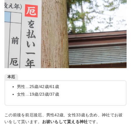
本厄
男性…25歳/42歳/61歳
女性…19歳/23歳/37歳
この前後を前厄後厄、男性42歳、女性33歳も含め、神社でお祓
いをして貰います。
お祓いもして貰える神社
です。