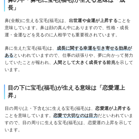
鼻の中・鼻毛に宝毛(福毛)が生える意味は「成
長」
鼻(全般)に生える宝毛(福毛)は、
出世運や金運が上昇する
ことを
意味しています。鼻は顔の真ん中にありますので、性格・成長
運・金運などを見るのに人相学でも重要視されています。
鼻に生えた宝毛(福毛)は、
成長に関する幸運を引き寄せる効果が
ある
といわれていますので、仕事の頑張りや、夢に向かって努力
していたことが報われ、
人間として大きく成長する前兆
を示して
います。
目の下に宝毛(福毛)が生える意味は「恋愛運上
昇」
目の周り(上・下含む)に生える宝毛(福毛)は、
恋愛運が上昇する
ことを意味しています。
恋愛で大切なのは目力
だといわれていま
すので、目の周りに生える宝毛(福毛)は、恋愛運の上昇を示して
います。