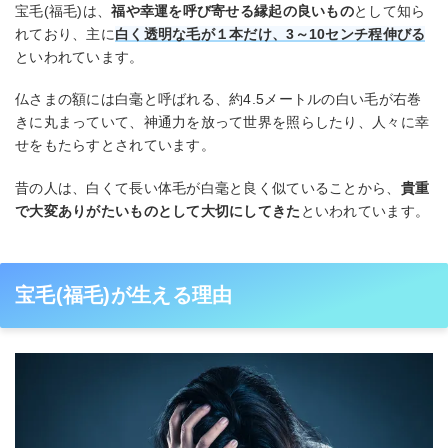
宝毛(福毛)は、
福や幸運を呼び寄せる縁起の良いもの
として知ら
れており、主に
白く透明な毛が１本だけ、3～10センチ程伸びる
といわれています。
仏さまの額には白毫と呼ばれる、約4.5メートルの白い毛が右巻
きに丸まっていて、神通力を放って世界を照らしたり、人々に幸
せをもたらすとされています。
昔の人は、白くて長い体毛が白毫と良く似ていることから、
貴重
で大変ありがたいものとして大切にしてきた
といわれています。
宝毛(福毛)が生える理由