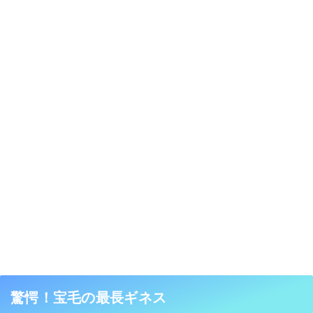
驚愕！宝毛の最長ギネス