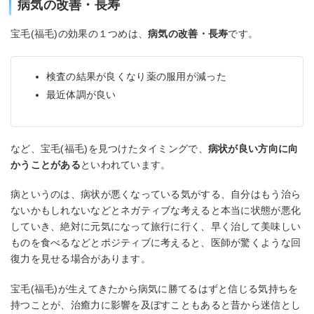
病気の改善・長寿
宝毛(福毛)の効果の１つめは、
病気の改善・長寿
です。
検査の結果が良くなり薬の服用が減った
最近体調が良い
など、宝毛(福毛)を見つけたタイミングで、
病状が良い方向に向
かうことがある
といわれています。
病というのは、病状が悪くなっている気がする、自分はもう治ら
ないかもしれないなどとネガティブな考えると本当に状態が悪化
していき、絶対に元気になって旅行に行く、早く治して美味しい
ものを食べるなどとポジティブに考えると、医師が驚くような回
復力を見せる場合があります。
宝毛(福毛)が生えてきたから病気に勝てるはずと信じる気持ちを
持つことが、治癒力に影響を及ぼすこともあると昔から迷信とし