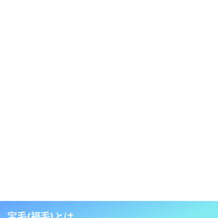
宝毛(福毛)とは