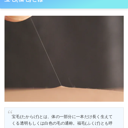
宝毛(たからげ)とは、体の一部分に一本だけ長く生えて
くる透明もしくは白色の毛の通称。福毛(ふくげ)とも呼