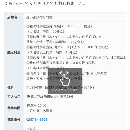
てもわかってくださりとても救われました。
店舗名
占い那須の母雅堂
◎雅の特別鑑定[初来店]７，０００円（税込）
（１名様／時間：50分位）
那須の母「雅（みやび）」による占いが初めての方
運勢・相性・手相の3項目の占いを含む
◎雅の特別鑑定[初回グループ]１人５，０００円（税込）
鑑定料金
（２名様以上同席／時間：40分位）
那須の母「雅（みゃび）」による占いが初めての方でも、2名様以上の
◎雅の特別鑑定（再来店）５，０００円（税込）
（１名様／時間：50分位）
那須の母「雅（みやび）」による占いが2回目以降の方
運勢・相性・手相の3項目の占いを含む
住所
〒325-0304 栃木県那須郡那須町高久甲5541-9
スクロールできます
アクセス
JR東北本線黒磯駅より車で12分
10:00～16:00
営業時間
※定休日：水曜日
電話番号
0287-64-5508
ブログ