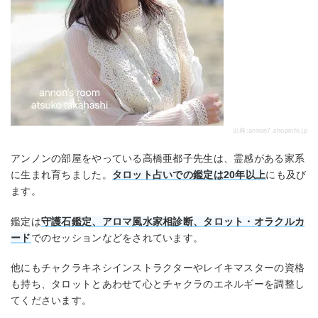
出典:
annon7.shopinfo.jp
アンノンの部屋をやっている高橋亜都子先生は、霊感がある家系
に生まれ育ちました。
タロット占いでの鑑定は20年以上
にも及び
ます。
鑑定は
守護石鑑定、アロマ風水家相診断、タロット・オラクルカ
ード
でのセッションなどをされています。
他にもチャクラキネシインストラクターやレイキマスターの資格
も持ち、タロットとあわせて心とチャクラのエネルギーを調整し
てくださいます。