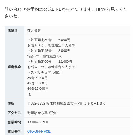
問い合わせや予約は公式LINEからとなります。HPから見てくだ
さいね。
店舗名
蓮と鈴音
・対面鑑定30分 6,000円
お悩み２つ、相性鑑定１人まで
・対面鑑定45分 8,000円
悩み2つ 相性鑑定1人
・対⾯鑑定60分 12,000円
鑑定料金
お悩み３つ、相性鑑定２人まで
・スピリチュアル鑑定
30分 6,000円
45分 8,000円
60分12,000円
他
住所
〒329-2732 栃木県那須塩原市一区町２９０−１３０
アクセス
野崎駅から車で7分
営業時間
13:00～21:00
電話番号
080-6664-7031