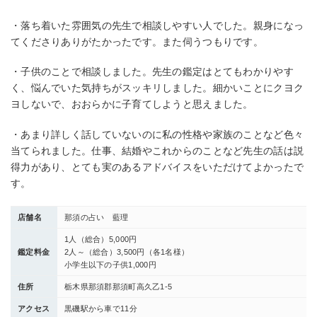
・落ち着いた雰囲気の先生で相談しやすい人でした。親身になっ
てくださりありがたかったです。また伺うつもりです。
・子供のことで相談しました。先生の鑑定はとてもわかりやす
く、悩んでいた気持ちがスッキリしました。細かいことにクヨク
ヨしないで、おおらかに子育てしようと思えました。
・あまり詳しく話していないのに私の性格や家族のことなど色々
当てられました。仕事、結婚やこれからのことなど先生の話は説
得力があり、とても実のあるアドバイスをいただけてよかったで
す。
店舗名
那須の占い 藍理
1人（総合）5,000円
鑑定料金
2人～（総合）3,500円（各1名様）
小学生以下の子供1,000円
住所
栃木県那須郡那須町高久乙1-5
アクセス
黒磯駅から車で11分