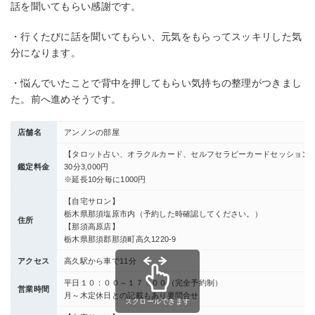
話を聞いてもらい感謝です。
・行くたびに話を聞いてもらい、元気をもらってスッキリした気
分になります。
・悩んでいたことで背中を押してもらい気持ちの整理がつきまし
た。前へ進めそうです。
店舗名
アンノンの部屋
【タロット占い、オラクルカード、セルフセラピーカードセッション
鑑定料金
30分3,000円
※延長10分毎に1000円
【自宅サロン】
栃木県那須塩原市内（予約した時確認してください。）
住所
【那須高原店】
栃木県那須郡那須町高久1220-9
アクセス
高久駅から車で11分
平日１０：００～１７：００（完全予約制）
営業時間
月～木定休日との記載もあり要問合せ
スクロールできます