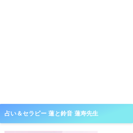
占い＆セラピー 蓮と鈴音 蓮寿先生