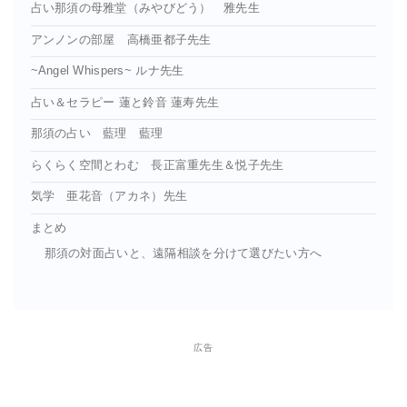
占い那須の母雅堂（みやびどう） 雅先生
アンノンの部屋 高橋亜都子先生
~Angel Whispers~ ルナ先生
占い＆セラピー 蓮と鈴音 蓮寿先生
那須の占い 藍理 藍理
らくらく空間とわむ 長正富重先生＆悦子先生
気学 亜花音（アカネ）先生
まとめ
那須の対面占いと、遠隔相談を分けて選びたい方へ
広告