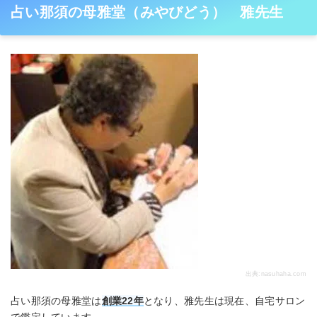
占い那須の母雅堂（みやびどう） 雅先生
出典:
nasuhaha.com
占い那須の母雅堂は
創業22年
となり、雅先生は現在、自宅サロン