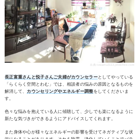
出典:
towamu3113.jimdofree.com
長正富重さんと悦子さんご夫婦がカウンセラー
としてやっている
「らくらく空間とわむ」では、相談者の悩みの原因となるものを
解消して、
カウンセリングやエネルギー調整
をしてくださいま
す。
色々な悩みを抱えている人に傾聴して、少しでも楽になるように
新たな気づきができるようにアドバイスしてくれます。
また身体や心が様々なエネルギーの影響を受けてネガティブな状
況になることがあります。それを除霊、浄化していくことでバラ