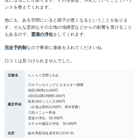
ンスを整えてくれます。
他にも、ある空間にいると調子が悪くなるということがありま
す。そんな霊的なその土地の地縛霊などからの影響を受けること
もあるので、
霊場の浄化
をしてくれます。
完全予約制
なので事前に連絡を入れてくださいね。
口コミは見つけられませんでした。
店舗名
らくらく空間とわむ
◎カウンセリングとエネルギー調整
初回1時間10,000円
2回目以降1時間5,000円
延長30分ごとに3,000円
鑑定料金
（出張は県内5,000円。県外実費）
◎別メニュー料金
霊道の浄化 50,000円
ホテルや施設の浄化 50,000円
住所
栃木県那須塩原市井口574-33