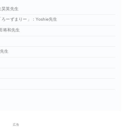
生昊英先生
ろーずまりー」：Yoshie先生
武田将和先生
み先生
広告