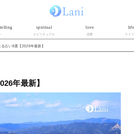
telling
spiritual
love
lif
い
スピリチュアル
恋愛
ライ
る占い8選【2026年最新】
026年最新】