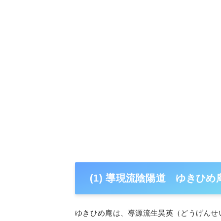
(1) 導現流陰陽道 ゆきひ
ゆきひめ庵は、導源流生昊英（どうげんせい