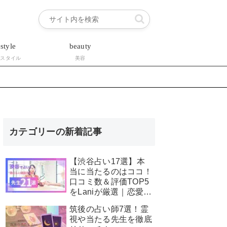
estyle
beauty
フスタイル
美容
カテゴリーの新着記事
【渋谷占い17選】本
当に当たるのはココ！
口コミ数＆評価TOP5
をLaniが厳選｜恋愛・
霊視・安い占いも星空
筑後の占い師7選！霊
こもぴ先生が徹底解
視や当たる先生を徹底
説！