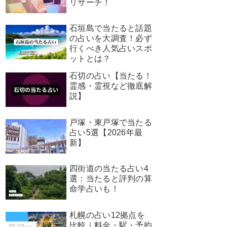
リサーチ！
石垣島で当たると話題
の占いを大調査！必ず
行くべき人気占いスポ
ットとは？
石切の占い【当たる！
霊感・霊視など徹底解
説】
戸塚・東戸塚で当たる
占い5選【2026年最
新】
四街道の当たる占い4
選：当たると評判の算
命学占いも！
札幌の占い12拠点を
比較｜料金・駅・予約