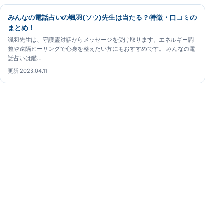
みんなの電話占いの颯羽(ソウ)先生は当たる？特徴・口コミの
まとめ！
颯羽先生は、守護霊対話からメッセージを受け取ります。エネルギー調
整や遠隔ヒーリングで心身を整えたい方にもおすすめです。 みんなの電
話占いは鑑…
更新 2023.04.11
みんなの電話占いガイド
みんなの電話占いの占い師について、公開情報と鑑定体
験をもとに確認できる専門ガイドです。
みんなの電話占いガイド