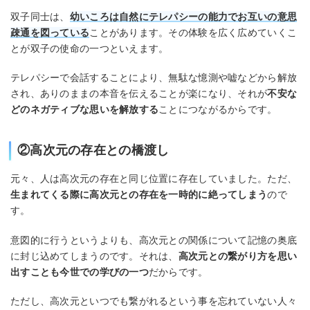
双子同士は、
幼いころは自然にテレパシーの能力でお互いの意思
疎通を図っている
ことがあります。その体験を広く広めていくこ
とが双子の使命の一つといえます。
テレパシーで会話することにより、無駄な憶測や嘘などから解放
され、ありのままの本音を伝えることが楽になり、それが
不安な
どのネガティブな思いを解放する
ことにつながるからです。
②高次元の存在との橋渡し
元々、人は高次元の存在と同じ位置に存在していました。ただ、
生まれてくる際に高次元との存在を一時的に絶ってしまう
ので
す。
意図的に行うというよりも、高次元との関係について記憶の奥底
に封じ込めてしまうのです。それは、
高次元との繋がり方を思い
出すことも今世での学びの一つ
だからです。
ただし、高次元といつでも繋がれるという事を忘れていない人々