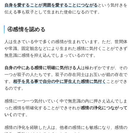
自身を愛することが周囲を愛することにつながる
という気付きを
伝える事も双子として生まれた使命になるのです。
④感情を認める
人は生きている中で多くの感情が生まれています。ただ、世間体
や常識、固定観念などにより生まれた感情に気付くことができず
無意識に感情を抑え込んでしまっているのです。
自身の中にある感情に明確に気付ける人
は極わずかですが、その
一つが双子の人たちです。双子の存在同士はお互いが鏡の存在で
す。
相手を見る事で自分の中に芽生えた感情に気付く
ことができ
るのです。
感情に一つ一つ気付いていく中で無意識の内に押さえ込んでしま
った感情を明確化することができそれが
感情の浄化につながって
いく
のです。
感情の浄化を経験した人は、他者の感情にも敏感になり、感情の