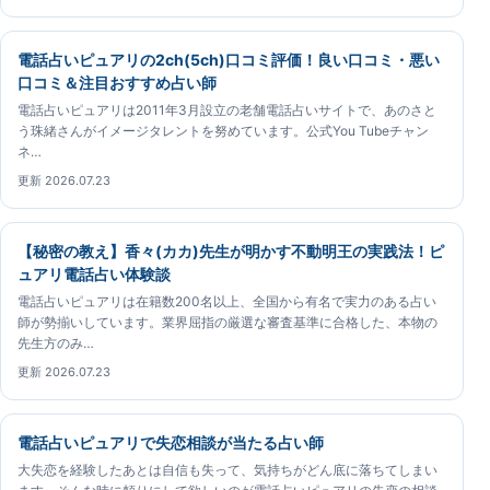
電話占いピュアリの2ch(5ch)口コミ評価！良い口コミ・悪い
口コミ＆注目おすすめ占い師
電話占いピュアリは2011年3月設立の老舗電話占いサイトで、あのさと
う珠緒さんがイメージタレントを努めています。公式You Tubeチャン
ネ…
更新 2026.07.23
【秘密の教え】香々(カカ)先生が明かす不動明王の実践法！ピ
ュアリ電話占い体験談
電話占いピュアリは在籍数200名以上、全国から有名で実力のある占い
師が勢揃いしています。業界屈指の厳選な審査基準に合格した、本物の
先生方のみ…
更新 2026.07.23
電話占いピュアリで失恋相談が当たる占い師
大失恋を経験したあとは自信も失って、気持ちがどん底に落ちてしまい