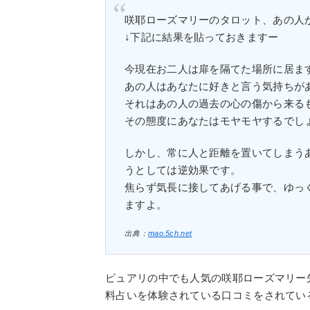
咲耶ローズマリーのタロット、あの人
↓下記に結果を貼っておきますー
今現在お二人は扉を隔てた場所に居ま
あの人はあなたに好きと言う気持ちが
それはあの人の過去の心の傷から来る
その態度にあなたはモヤモヤするでし
しかし、常に人と距離を置いてしまう
うとしては逆効果です。
焦らず気長に接してあげる事で、ゆっ
ますよ。
出典：
mao.5ch.net
ピュアリの中でも人気の咲耶ローズマリー
料占いを体験されている口コミをされてい