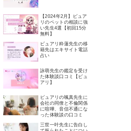
【2024年2月】ピュア
リのペットの相談に強
い先生4選【初回15分
無料】
ピュアリ粋蓮先生の移
籍先はエキサイト電話
占い
詠萌先生の鑑定を受け
た体験談口コミ【ピュ
アリ】
ピュアリの颯真先生に
会社の同僚と不倫関係
に喧嘩、音信不通にな
った体験談の口コミ
三世一叶先生に告白し
て振られたことについ