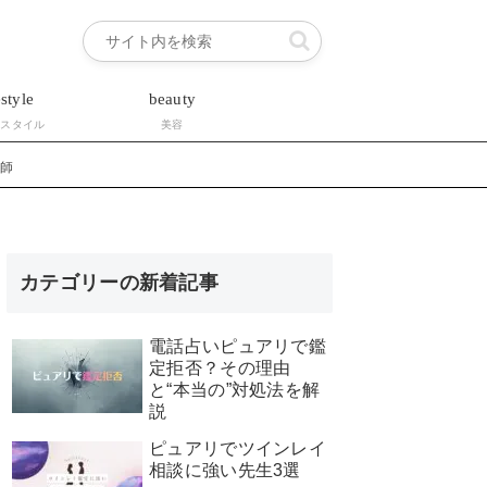
estyle
beauty
フスタイル
美容
い師
カテゴリーの新着記事
電話占いピュアリで鑑
定拒否？その理由
と“本当の”対処法を解
説
ピュアリでツインレイ
相談に強い先生3選