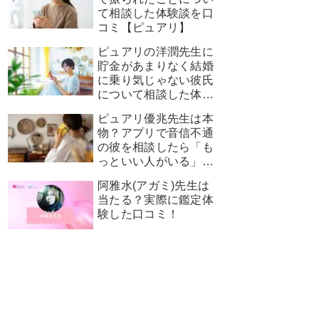
て相談した体験談を口
コミ【ピュアリ】
ピュアリの洋潤先生に
貯金があまりなく結婚
に乗り気じゃない彼氏
について相談した体験
談を口コミ！
ピュアリ優兆先生は本
物？アプリで音信不通
の彼を相談したら「も
っといい人がいる」と
言われた結果…【体験
阿雅水(アガミ)先生は
レポ】
当たる？実際に鑑定体
験した口コミ！