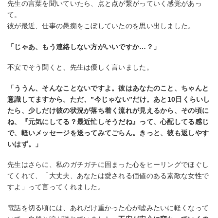
先生の言葉を聞いていたら、点と点が繋がっていく感覚があっ
て。
彼が最近、仕事の愚痴をこぼしていたのを思い出しました。
「じゃあ、もう連絡しない方がいいですか…？」
不安でそう聞くと、先生は優しく言いました。
「ううん、そんなことないですよ。彼はあなたのこと、ちゃんと
意識してますから。ただ、”今じゃない”だけ。あと10日くらいし
たら、少しだけ彼の状況が落ち着く流れが見えるから、その頃に
ね、『元気にしてる？最近忙しそうだね』って、心配してる感じ
で、軽いメッセージを送ってみてごらん。きっと、彼も返しやす
いはず。」
先生はさらに、私のガチガチに固まった心をヒーリングでほぐし
てくれて、「大丈夫、あなたは愛される価値のある素敵な女性で
すよ」って言ってくれました。
電話を切る頃には、あれだけ重かった心が嘘みたいに軽くなって