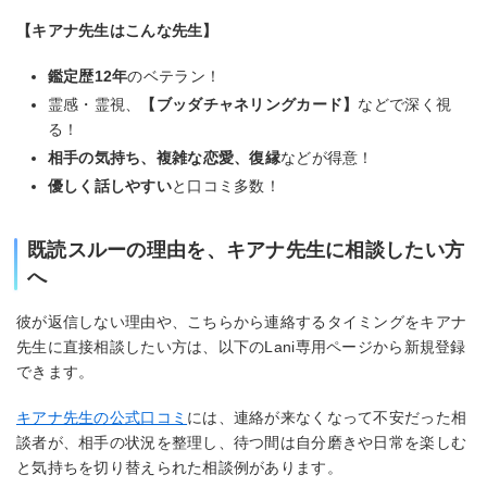
【キアナ先生はこんな先生】
鑑定歴12年
のベテラン！
霊感・霊視、
【ブッダチャネリングカード】
などで深く視
る！
相手の気持ち、複雑な恋愛、復縁
などが得意！
優しく話しやすい
と口コミ多数！
既読スルーの理由を、キアナ先生に相談したい方
へ
彼が返信しない理由や、こちらから連絡するタイミングをキアナ
先生に直接相談したい方は、以下のLani専用ページから新規登録
できます。
キアナ先生の公式口コミ
には、連絡が来なくなって不安だった相
談者が、相手の状況を整理し、待つ間は自分磨きや日常を楽しむ
と気持ちを切り替えられた相談例があります。