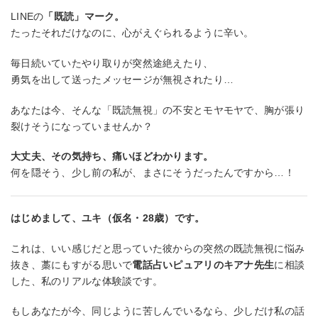
LINEの
「既読」マーク。
たったそれだけなのに、心がえぐられるように辛い。
毎日続いていたやり取りが突然途絶えたり、
勇気を出して送ったメッセージが無視されたり…
あなたは今、そんな「既読無視」の不安とモヤモヤで、胸が張り
裂けそうになっていませんか？
大丈夫、その気持ち、痛いほどわかります。
何を隠そう、少し前の私が、まさにそうだったんですから…！
はじめまして、ユキ（仮名・28歳）です。
これは、いい感じだと思っていた彼からの突然の既読無視に悩み
抜き、藁にもすがる思いで
電話占いピュアリのキアナ先生
に相談
した、私のリアルな体験談です。
もしあなたが今、同じように苦しんでいるなら、少しだけ私の話