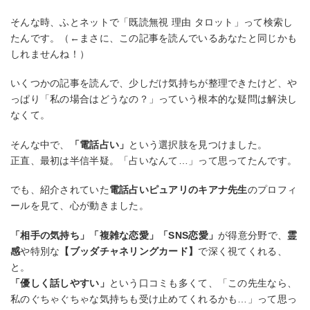
そんな時、ふとネットで「既読無視 理由 タロット」って検索し
たんです。（←まさに、この記事を読んでいるあなたと同じかも
しれませんね！）
いくつかの記事を読んで、少しだけ気持ちが整理できたけど、や
っぱり「私の場合はどうなの？」っていう根本的な疑問は解決し
なくて。
そんな中で、
「電話占い」
という選択肢を見つけました。
正直、最初は半信半疑。「占いなんて…」って思ってたんです。
でも、紹介されていた
電話占いピュアリのキアナ先生
のプロフィ
ールを見て、心が動きました。
「相手の気持ち」「複雑な恋愛」「SNS恋愛」
が得意分野で、
霊
感
や特別な
【ブッダチャネリングカード】
で深く視てくれる、
と。
「優しく話しやすい」
という口コミも多くて、「この先生なら、
私のぐちゃぐちゃな気持ちも受け止めてくれるかも…」って思っ