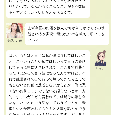
してようやく入れてくれたって言う状況だった
りとかして、なんかもうこんなことがもう数回
あってどうしたらいいかわからなくて。
まず今回のお酒を飲んで何がきっかけでその状
態というか実況中継みたいのを教えて頂いても
いい？
美愛占い師
はい、もとはと言えば私が彼に直してほしいこ
と、こういうことやめてほしいって言うのを話
してる時に急に逆ギレされて、ここまで乱暴だ
レイナ
ったりとかって言う話になったんですけど。そ
れで乱暴されて出て行って帰ってきたらこうで
もしないとお前は反省しないからとか、俺は悪
くないお前ここまでしないと謝らないとか一方
的にすごいガミガミ言われて、結局その話し合
いをしたいとかいう話をしてもうざいとか、鬱
陶しいとか言われてもともと大事な話とかでき
なかったりそういう人だったんですけど。そん