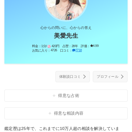
心からの問いに、心からの答え
美愛先生
4.99
料金：
1分/
420円
占歴：
28年
評価：
4726
7718
お気に入り：
口コミ：
体験談口コミ
プロフィール
得意な占術
得意な相談内容
鑑定歴は25年で、これまでに10万人超の相談を解決していま