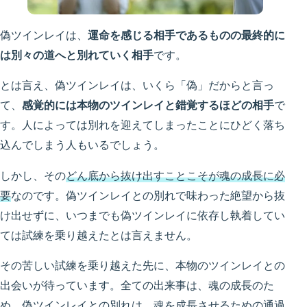
偽ツインレイは、
運命を感じる相手であるものの最終的に
は別々の道へと別れていく相手
です。
とは言え、偽ツインレイは、いくら「偽」だからと言っ
て、
感覚的には本物のツインレイと錯覚するほどの相手
で
す。人によっては別れを迎えてしまったことにひどく落ち
込んでしまう人もいるでしょう。
しかし、その
どん底から抜け出すことこそが魂の成長に必
要
なのです。偽ツインレイとの別れで味わった絶望から抜
け出せずに、いつまでも偽ツインレイに依存し執着してい
ては試練を乗り越えたとは言えません。
その苦しい試練を乗り越えた先に、本物のツインレイとの
出会いが待っています。全ての出来事は、魂の成長のた
め。偽ツインレイとの別れは、魂を成長させるための通過