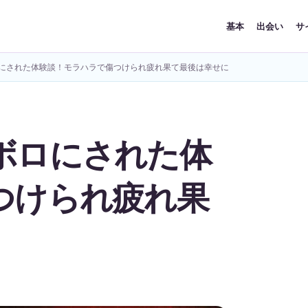
基本
出会い
サ
にされた体験談！モラハラで傷つけられ疲れ果て最後は幸せに
ボロにされた体
つけられ疲れ果