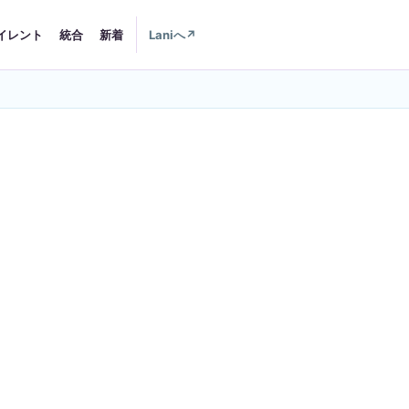
イレント
統合
新着
Laniへ
↗