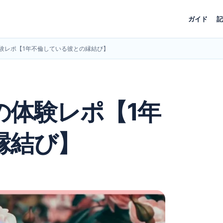
ガイド
記
験レポ【1年不倫している彼との縁結び】
の体験レポ【1年
縁結び】