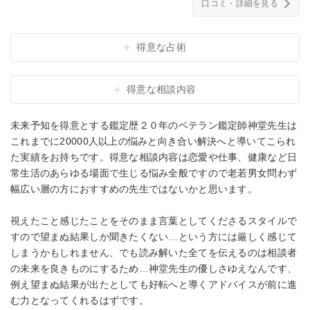
口コミ・詳細を見る
得意な占術
得意な相談内容
未来予知を得意とする鑑定歴２０年のベテラン鑑定師神堂先生は
これまでに20000人以上の悩みと向き合い解決へと導いてこられ
た実績をお持ちです。得意な相談内容は恋愛や仕事、健康など日
常生活のあらゆる場面で生じる悩み全般ですので老若男女問わず
幅広い層の方におすすめの先生ではないかと思います。
視えたこと感じたことをそのまま言葉としてくださるスタイルで
すので望まぬ結果しか聞きたくない…という方には厳しく感じて
しまうかもしれません、でも読み解いた全てを伝えるのは相談者
の未来を良きものにするため…神堂先生の優しさゆえなんです、
例え望まぬ結果が出たとしても好転へと導くアドバイスが前に進
む力となってくれるはずです。