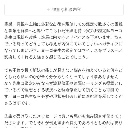
得意な相談内容
霊感・霊視を主軸に多彩な占術を駆使しての鑑定で数多くの困難
な事象を解決へと導いてこられた実績を持つ実力派鑑定師ヨーコ
先生は現状を改善し進展に向かうアドバイスを下さいます、悩ん
でいる時ってどうしても考えが内側に向いてしまいネガティブに
なってしまいがち…ヨーコ先生の鑑定ではマイナスをプラスへと
変換してくれる力強さを感じることでしょう。
でも不倫や長く解決の兆しが見えない悩みを抱えていると何をど
うしたら良いのかが全く分からなくなってしまう事ありません
か？先生は鑑定のみならず波動修正や遠隔ヒーリングも得意とし
ているので理想とする状況へと軌道修正して頂くことも可能で
す、ヨーコ先生なら必ずや現状を打破し前に進む道を示してくだ
さるはずです。
先生が受け取ったメッセージは良いも悪いも包み隠さず伝えてく
ださいます、でもそれが例え望まぬ答えであろうとも心配は要り