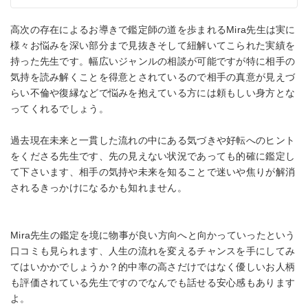
高次の存在によるお導きで鑑定師の道を歩まれるMira先生は実に
様々お悩みを深い部分まで見抜きそして紐解いてこられた実績を
持った先生です。幅広いジャンルの相談が可能ですが特に相手の
気持を読み解くことを得意とされているので相手の真意が見えづ
らい不倫や復縁などで悩みを抱えている方には頼もしい身方とな
ってくれるでしょう。
過去現在未来と一貫した流れの中にある気づきや好転へのヒント
をくださる先生です、先の見えない状況であっても的確に鑑定し
て下さいます、相手の気持や未来を知ることで迷いや焦りが解消
されるきっかけになるかも知れません。
Mira先生の鑑定を境に物事が良い方向へと向かっていったという
口コミも見られます、人生の流れを変えるチャンスを手にしてみ
てはいかかでしょうか？的中率の高さだけではなく優しいお人柄
も評価されている先生ですのでなんでも話せる安心感もあります
よ。