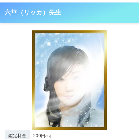
六華（リッカ）先生
鑑定料金
200円
/1分