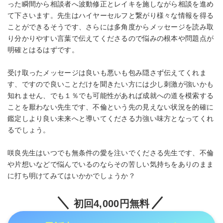
った瞬間から相談者へ波動修正とレイキを施しながら相談を進め
て下さいます。先生はハイヤーセルフと繋がり様々な情報を得る
ことができるそうです、さらには多角度からメッセージを読み取
り分かりやすい言葉で伝えてくださるので悩みの根本や問題点が
明確とはるはずです。
受け取ったメッセージは良いも悪いも包み隠さず伝えてくれま
す、ですので良いことだけを聞きたい方には少し刺激が強いかも
知れません、でも１％でも可能性があれば成就への道を模索する
ことを厭わない先生です、不倫という先の見えない状況を的確に
鑑定しより良い未来へと導いてくださる力強い味方となってくれ
るでしょう。
咲良先生はいつでも無条件の愛を注いでくださる先生です、不倫
や片想いなどで悩んでいるのならその苦しい気持ちをありのまま
に打ち明けてみてはいかかでしょうか？
初回4,000円無料