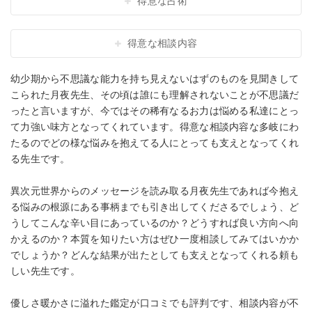
得意な占術
得意な相談内容
幼少期から不思議な能力を持ち見えないはずのものを見聞きして
こられた月夜先生、その頃は誰にも理解されないことが不思議だ
ったと言いますが、今ではその稀有なるお力は悩める私達にとっ
て力強い味方となってくれています。得意な相談内容な多岐にわ
たるのでどの様な悩みを抱えてる人にとっても支えとなってくれ
る先生です。
異次元世界からのメッセージを読み取る月夜先生であれば今抱え
る悩みの根源にある事柄までも引き出してくださるでしょう、ど
うしてこんな辛い目にあっているのか？どうすれば良い方向へ向
かえるのか？本質を知りたい方はぜひ一度相談してみてはいかか
でしょうか？どんな結果が出たとしても支えとなってくれる頼も
しい先生です。
優しさ暖かさに溢れた鑑定が口コミでも評判です、相談内容が不