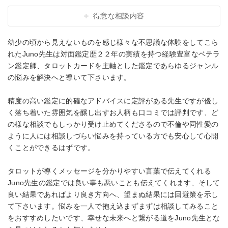
得意な相談内容
幼少の頃から見えないものを感じ様々な不思議な体験をしてこら
れたJuno先生は対面鑑定歴２２年の実績を持つ経験豊富なベテラ
ン鑑定師、タロットカードを主軸とした鑑定であらゆるジャンル
の悩みを解決へと導いて下さいます。
精度の高い鑑定に的確なアドバイスに定評がある先生ですが優し
く落ち着いた雰囲気を醸し出すお人柄も口コミでは評判です、ど
の様な相談でもしっかり受け止めてくださるので不倫や同性愛の
ように人には相談しづらい悩みを持っている方でも安心して心開
くことができるはずです。
タロットが導くメッセージを分かりやすい言葉で伝えてくれる
Juno先生の鑑定では良い事も悪いことも伝えてくれます、そして
良い結果であればより良き方向へ、望まぬ結果には回避策を示し
て下さいます。悩みを一人で抱え込まずまずは相談してみること
をおすすめしたいです、幸せな未来へと繋がる道をJuno先生とな