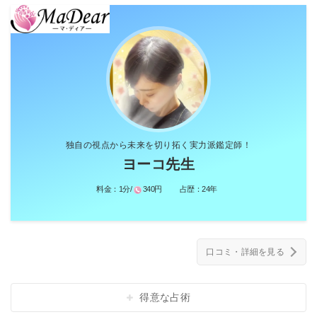
独自の視点から未来を切り拓く実力派鑑定師！
ヨーコ先生
料金：
1分/
340円
占歴：
24年
口コミ・詳細を見る
得意な占術