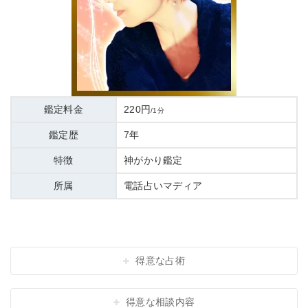
鑑定料金
220円
/1分
鑑定歴
7年
特徴
神がかり鑑定
所属
電話占いマディア
得意な占術
得意な相談内容