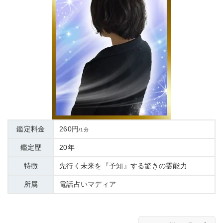
鑑定料金
260円
/1分
鑑定歴
20年
特徴
先行く未来を『予知』する驚きの霊能力
所属
電話占いマディア