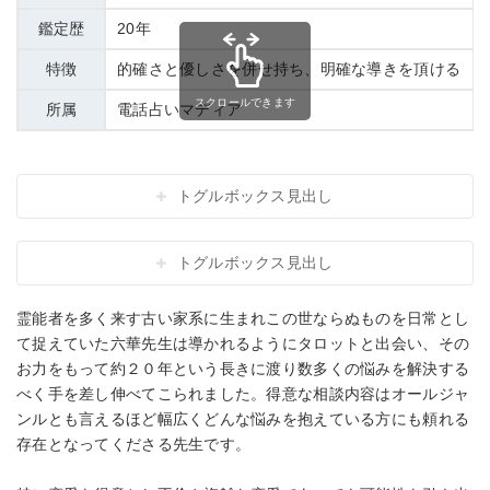
鑑定歴
20年
特徴
的確さと優しさを併せ持ち、明確な導きを頂ける
スクロールできます
所属
電話占いマディア
トグルボックス見出し
トグルボックス見出し
霊能者を多く来す古い家系に生まれこの世ならぬものを日常とし
て捉えていた六華先生は導かれるようにタロットと出会い、その
お力をもって約２０年という長きに渡り数多くの悩みを解決する
べく手を差し伸べてこられました。得意な相談内容はオールジャ
ンルとも言えるほど幅広くどんな悩みを抱えている方にも頼れる
存在となってくださる先生です。