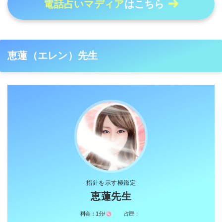
電話占いマディア
はこちら
恵蓮（エレン）先生
指針を示す極鑑定
恵蓮先生
料金：
1分/
占歴：