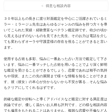
得意な相談内容
３０年以上もの長きに渡り対面鑑定を中心にご活躍されているミ
ラー・ミラージュ先生はあらゆるジャンルの悩みを持つ方々を導
いてこられた実績・経験豊富なベテラン鑑定師です。幼少の頃か
ら見えるはずのないものを見てきた先生、そのお力は電話を介し
ても変わらずオーラや守護霊様の存在を視ることができると言い
ます。
使用する占術も多彩、悩みに一番あった占い方法で鑑定して下さ
います、悩みに一番マッチした占術を用いることでより深く鮮明
な鑑定を受けることができるでしょう。恋愛であれば相手の気持
ちや現状、またこの先の展開まで様々な情報を知ることができま
す、彼（彼女）の本心が分からないから不安が募る…そんな悩み
もクリアにしてくれるはずです。
的確な鑑定や好転へと導くアドバイスなど鑑定に対する満足度は
勿論ですが、優しく温かいお人柄も評判です、どの様な相談内容
でも偏見をもたれることはありません、複雑な恋愛や不倫など人