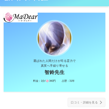
選ばれた人間だけが司る霊力で
真実へ手繰り寄せる
智鈴先生
料金：
1分/
340円
占歴：
31年
口コミ・詳細を見る