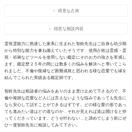
得意な占術
得意な相談内容
霊視霊能力に熟達した家系に生まれた智鈴先生はご自身も幼少期
から特別な能力を兼ね備えていたそうです、使用占術は霊感・霊
視・祈祷などツールを使用しない鑑定にそのお力の強さを実感し
ます。鑑定歴２５年の間には数多くの悩みを解決へと導いてこら
れました、不倫や復縁など困難成就と思われる様な恋愛でも縁を
結んでこられた実績ある鑑定師です。
智鈴先生は相談者の悩みをありのまま受け止めて下さるので、不
倫や複雑な恋愛など人には言えないような悩みであっても先生に
なら安心して話すことができるはずです。どの様な愛の形であっ
ても進みたい道はどの道なのか…それが見えれば道は開けると仰
ってくださっています。どうせ叶わない…と諦めてしまう前にぜ
ひ一度智鈴先生に相談してみて下さい。