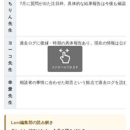
ち
7月に質問が出た注目枠。具体的な結果報告は今後も確認。
り
ん
先
生
ヨ
過去ログに復縁・時期の具体報告あり。現在の情報は公式
ー
コ
先
スクロールできます
生
幸
相談者の事情に合わせた助言という観点で過去ログを読む
愛
先
生
Lani編集部の読み解き