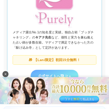
メディア露出No.1の知名度と実績。独自占術「ブッダチ
ャネリング」の
キアナ先生
など、個性と実力を兼ね備え
た占い師が多数在籍。マディアで満足できなかった方の
「駆け込み寺」として定評があります。
【Lani限定】初回15分無料！
×
公式サイトへ飛ぶ