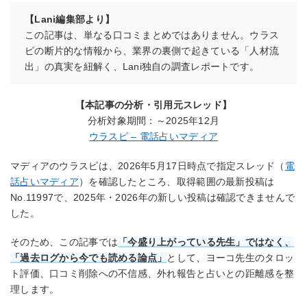
【Lani編集部より】
この記事は、単なる口コミまとめではありません。ウラス
ピの断片的な情報から、業界の裏側で起きている「人材流
出」の真実を紐解く、Lani独自の調査レポートです。
【本記事の分析・引用元スレッド】
分析対象期間：～2025年12月
ウラスピ – 電話占いマディア
マディアのウラスピは、2026年5月17日時点で指定スレッド（
電
話占いマディア
）を確認したところ、取得範囲の最新投稿は
No.11997で、2025年・2026年の新しい投稿は確認できませんで
した。
そのため、この記事では
「今盛り上がっている先生」ではなく、
「過去ログから今でも読める論点」
として、ヨーコ先生のタロッ
ト評価、口コミ削除への不信感、外れ報告と占いとの距離感を整
理します。