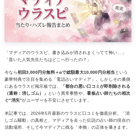
「マディアのウラスピ、書き込みが消されまくってて怖い…」
「昔いた人気先生たちはどこへ行ったの？」
今なら
初回3,000円分無料＋αで総額最大10,000円分相当
という
豪華特典で注目を集める「電話占いマディア」。しかしその裏側
にあるウラスピ掲示板では、
「都合の悪い口コミが即削除される
（通称：消しゴム）」
という異常事態や、
看板占い師たちの相次
ぐ“消失”
がユーザーを不安にさせています。
本記事では、2026年5月最新のウラスピ口コミを徹底分析。「消
しゴム騒動」の真相と、マディアを去った伝説の占い師の現在の
活動場所、そして今マディアに残る「本物」の正体を暴きます。