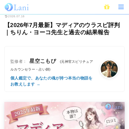
ホーム
電話占い
電話占いマディア
【2026年7月最新】マディアのウ
2026.07.16
【2026年7月最新】マディアのウラスピ評判
｜ちりん・ヨーコ先生と過去の結果報告
星空こもぴ
監修者：
(元神官スピリチュア
ルカウンセラー・占い師)
個人鑑定で、あなたの魂が持つ本当の物語を
お教えします →