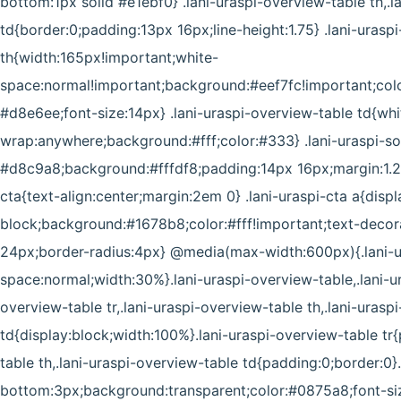
bottom:1px solid #e1ebf0} .lani-uraspi-overview-table th,.l
td{border:0;padding:13px 16px;line-height:1.75} .lani-urasp
th{width:165px!important;white-
space:normal!important;background:#eef7fc!important;colo
#d8e6ee;font-size:14px} .lani-uraspi-overview-table td{wh
wrap:anywhere;background:#fff;color:#333} .lani-uraspi-s
#d8c9a8;background:#fffdf8;padding:14px 16px;margin:1.2e
cta{text-align:center;margin:2em 0} .lani-uraspi-cta a{displa
block;background:#1678b8;color:#fff!important;text-decor
24px;border-radius:4px} @media(max-width:600px){.lani-u
space:normal;width:30%}.lani-uraspi-overview-table,.lani-u
overview-table tr,.lani-uraspi-overview-table th,.lani-urasp
td{display:block;width:100%}.lani-uraspi-overview-table tr
table th,.lani-uraspi-overview-table td{padding:0;border:0}
bottom:3px;background:transparent;color:#0875a8;font-size