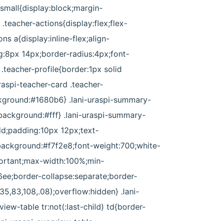
 small{display:block;margin-
 .teacher-actions{display:flex;flex-
s a{display:inline-flex;align-
g:8px 14px;border-radius:4px;font-
.teacher-profile{border:1px solid
aspi-teacher-card .teacher-
ackground:#1680b6} .lani-uraspi-summary-
background:#fff} .lani-uraspi-summary-
dd;padding:10px 12px;text-
h{background:#f7f2e8;font-weight:700;white-
portant;max-width:100%;min-
6ee;border-collapse:separate;border-
,83,108,.08);overflow:hidden} .lani-
view-table tr:not(:last-child) td{border-