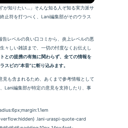
判”が知りたい…」そんな知る人ぞ知る実力派サ
終止符を打つべく、Lani編集部がそのウラス
神報告レベルの良い口コミから、炎上レベルの悪
生々しい雑談まで、一切の忖度なくお伝えし
イトとの提携の有無に関わらず、全ての情報を
ラスピの“本音”に斬り込みます。
意見も含まれるため、あくまで参考情報として
Lani編集部が特定の意見を支持したり、事
adius:6px;margin:1.1em
verflow:hidden} .lani-uraspi-quote-card
 #d6d6d6;padding:10px 14px;font-