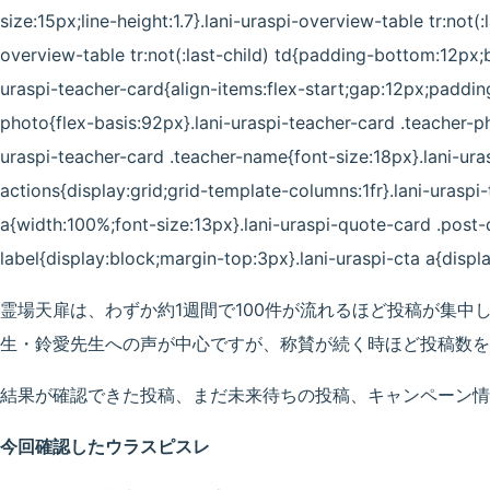
size:15px;line-height:1.7}.lani-uraspi-overview-table tr:not(
overview-table tr:not(:last-child) td{padding-bottom:12px;
uraspi-teacher-card{align-items:flex-start;gap:12px;padding
photo{flex-basis:92px}.lani-uraspi-teacher-card .teacher-p
uraspi-teacher-card .teacher-name{font-size:18px}.lani-ura
actions{display:grid;grid-template-columns:1fr}.lani-uraspi
a{width:100%;font-size:13px}.lani-uraspi-quote-card .post-
label{display:block;margin-top:3px}.lani-uraspi-cta a{displ
霊場天扉は、わずか約1週間で100件が流れるほど投稿が集中
生・鈴愛先生
への声が中心ですが、称賛が続く時ほど投稿数を
結果が確認できた投稿、まだ未来待ちの投稿、キャンペーン情
今回確認したウラスピスレ