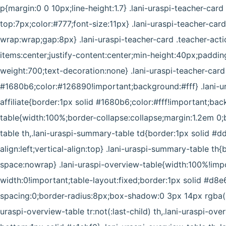
p{margin:0 0 10px;line-height:1.7} .lani-uraspi-teacher-card
top:7px;color:#777;font-size:11px} .lani-uraspi-teacher-card
wrap:wrap;gap:8px} .lani-uraspi-teacher-card .teacher-action
items:center;justify-content:center;min-height:40px;paddin
weight:700;text-decoration:none} .lani-uraspi-teacher-card 
#1680b6;color:#126890!important;background:#fff} .lani-ur
affiliate{border:1px solid #1680b6;color:#fff!important;b
table{width:100%;border-collapse:collapse;margin:1.2em 0;
table th,.lani-uraspi-summary-table td{border:1px solid #d
align:left;vertical-align:top} .lani-uraspi-summary-table t
space:nowrap} .lani-uraspi-overview-table{width:100%!im
width:0!important;table-layout:fixed;border:1px solid #d8e
spacing:0;border-radius:8px;box-shadow:0 3px 14px rgba(35
uraspi-overview-table tr:not(:last-child) th,.lani-uraspi-over