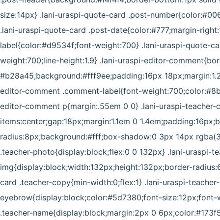
size:14px} .lani-uraspi-quote-card .post-number{color:#00
.lani-uraspi-quote-card .post-date{color:#777;margin-right:
label{color:#d9534f;font-weight:700} .lani-uraspi-quote-c
weight:700;line-height:1.9} .lani-uraspi-editor-comment{bor
#b28a45;background:#fff9ee;padding:16px 18px;margin:1.2e
editor-comment .comment-label{font-weight:700;color:#8b6
editor-comment p{margin:.55em 0 0} .lani-uraspi-teacher-ca
items:center;gap:18px;margin:1.1em 0 1.4em;padding:16px;b
radius:8px;background:#fff;box-shadow:0 3px 14px rgba(35,
.teacher-photo{display:block;flex:0 0 132px} .lani-uraspi-t
img{display:block;width:132px;height:132px;border-radius:6p
card .teacher-copy{min-width:0;flex:1} .lani-uraspi-teacher
eyebrow{display:block;color:#5d7380;font-size:12px;font-w
.teacher-name{display:block;margin:2px 0 6px;color:#173f54