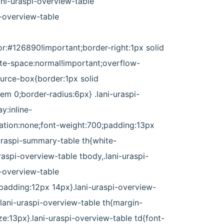
ani-uraspi-overview-table
i-overview-table
r:#126890!important;border-right:1px solid
ite-space:normal!important;overflow-
ource-box{border:1px solid
m 0;border-radius:6px} .lani-uraspi-
y:inline-
ation:none;font-weight:700;padding:13px
raspi-summary-table th{white-
raspi-overview-table tbody,.lani-uraspi-
i-overview-table
{padding:12px 14px}.lani-uraspi-overview-
.lani-uraspi-overview-table th{margin-
:13px}.lani-uraspi-overview-table td{font-