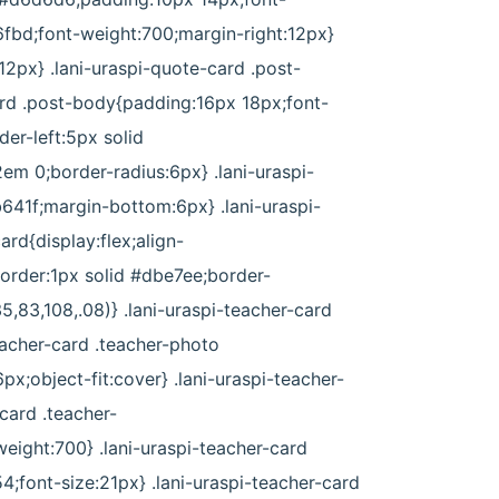
6fbd;font-weight:700;margin-right:12px}
12px} .lani-uraspi-quote-card .post-
ard .post-body{padding:16px 18px;font-
der-left:5px solid
m 0;border-radius:6px} .lani-uraspi-
41f;margin-bottom:6px} .lani-uraspi-
rd{display:flex;align-
order:1px solid #dbe7ee;border-
83,108,.08)} .lani-uraspi-teacher-card
eacher-card .teacher-photo
x;object-fit:cover} .lani-uraspi-teacher-
-card .teacher-
eight:700} .lani-uraspi-teacher-card
;font-size:21px} .lani-uraspi-teacher-card