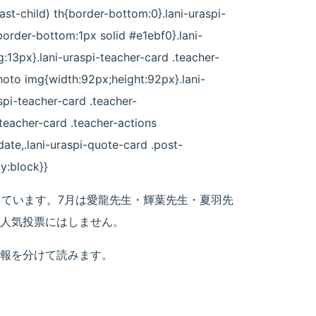
:last-child) th{border-bottom:0}.lani-uraspi-
border-bottom:1px solid #e1ebf0}.lani-
:13px}.lani-uraspi-teacher-card .teacher-
hoto img{width:92px;height:92px}.lani-
spi-teacher-card .teacher-
-teacher-card .teacher-actions
date,.lani-uraspi-quote-card .post-
ay:block}}
しています。7月は
愛龍先生・輝葉先生・夏羽先
人気投票にはしません。
報を分けて読みます。