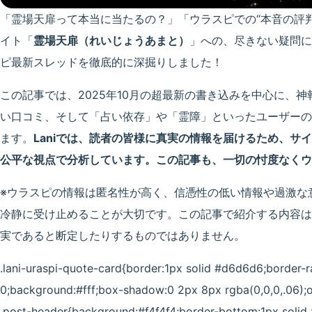
「霊場天扉って本当に当たるの？」「ウラスピでの“本音の評
イト「
霊場天扉（れいじょうあまと）
」への、尽きない疑問に
ピ最新スレッドを徹底的に深掘りしました！
この記事では、2025年10月の超最新の書き込みを中心に、
い口コミ、そして「占い依存」や「霊障」といったユーザーの
ます。
Laniでは、読者の皆様に真実の情報を届けるため、サ
公平な視点で分析しています。この記事も、一切の忖度なくウ
※ウラスピの情報は匿名性が高く、信憑性の低い情報や過激な
冷静に受け止めることが大切です。この記事で紹介する内容は、
実であると断定したりするものではありません。
.lani-uraspi-quote-card{border:1px solid #d6d6d6;border-r
0;background:#fff;box-shadow:0 2px 8px rgba(0,0,0,.06);o
.post-header{background:#f4f4f4;border-bottom:1px solid