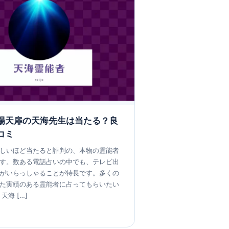
場天扉の天海先生は当たる？良
コミ
しいほど当たると評判の、本物の霊能者
す。数ある電話占いの中でも、テレビ出
がいらっしゃることが特長です。多くの
た実績のある霊能者に占ってもらいたい
天海 […]