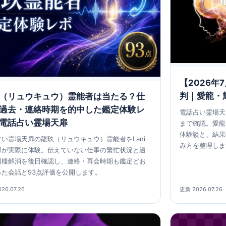
【2026
判｜愛龍・
（リュウキュウ）霊能者は当たる？仕
過去・連絡時期を的中した鑑定体験レ
電話占い霊場天扉
電話占い霊場天扉
まで確認。愛龍
体験談と、結果
い霊場天扉の龍玖（リュウキュウ）霊能者をLani
み方を整理しま
部が実際に体験。伝えていない仕事の繁忙状況と過
同棲解消を後日確認し、連絡・再会時期も鑑定どお
った会話と93点評価を公開します。
26.07.26
更新 2026.07.26