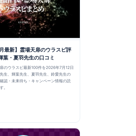
年7月最新】霊場天扉のウラスピ評
輝葉・夏羽先生の口コミ
のウラスピ最新100件を2026年7月12日
先生、輝葉先生、夏羽先生、鈴愛先生の
確認・未来待ち・キャンペーン情報の読
す。