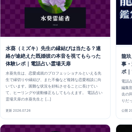
水葵（ミズキ）先生の縁結びは当たる？連
絡が途絶えた既婚彼の本音を視てもらった
龍玖
体験レポ｜電話占い霊場天扉
事・
ポ｜
水葵先生は、恋愛成就のプロフェッショナルといえる先
生で縁切りや縁結び、また不倫など複雑な恋愛相談に向
電話占
いています。困難な状況を好転させることに長けてい
編集
て、ヒーリングや波動修正もしてもらえます。 電話占い
去の
霊場天扉の水葵先生と […]
りだ
更新 2026.07.26
公開 20