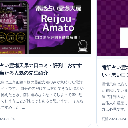
占い霊場天扉の口コミ・評判！おすす
電話占い霊
当たる人気の先生紹介
い・悪い口
天扉は正真正銘本物の霊能力者のみが集結した電話
霊場天扉は恐ろ
サイトです。 自分の力だけでは対処できない悩みや
が在籍していま
を抱えたとき、前に進めなくなってしまって辛い思
演で評判の先生
してしまうことが誰にでもあると思います。 そんな
芸能人を鑑定し
すすめした […]
方は必見です。 
23.05.04
更新 2023.01.23