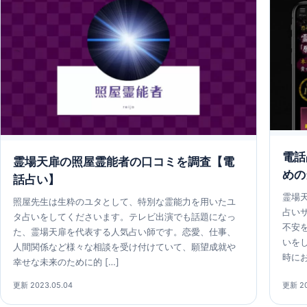
電話
霊場天扉の照屋霊能者の口コミを調査【電
めの
話占い】
霊場
照屋先生は生粋のユタとして、特別な霊能力を用いたユ
占い
タ占いをしてくださいます。テレビ出演でも話題になっ
不安
た、霊場天扉を代表する人気占い師です。恋愛、仕事、
いを
人間関係など様々な相談を受け付けていて、願望成就や
時にお
幸せな未来のために的 […]
更新 2023.05.04
更新 20