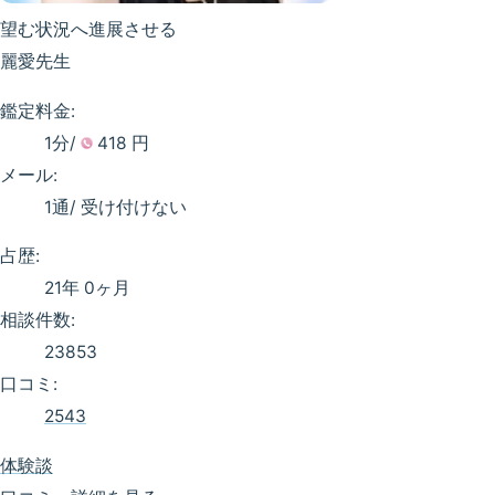
望む状況へ進展させる
麗愛先生
鑑定料金:
1分/
418 円
メール:
1通/
受け付けない
占歴:
21年 0ヶ月
相談件数:
23853
口コミ:
2543
体験談