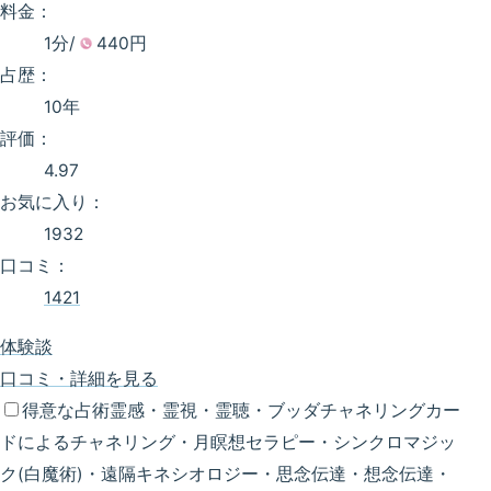
料金：
1分/
440円
占歴：
10年
評価：
4.97
お気に入り：
1932
口コミ：
1421
体験談
口コミ・詳細を見る
得意な占術
霊感・霊視・霊聴・ブッダチャネリングカー
ドによるチャネリング・月瞑想セラピー・シンクロマジッ
ク(白魔術)・遠隔キネシオロジー・思念伝達・想念伝達・