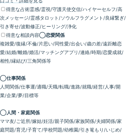
口コミ・詳細を見る
得意な占術
霊感/霊視/守護天使交信/ハイヤーセルフ/高
次メッセージ/霊感タロット/ソウルフラグメント/良縁繋ぎ/
引き寄せ/波動修正/ヒーリング/浄化
得意な相談内容
◯恋愛関係
複雑愛/復縁/不倫/片思い/同性愛/出会い/歳の差/遠距離恋
愛/結婚/離婚/婚活/マッチングアプリ/連絡/時期/恋愛成就/
相性/縁結び/三角関係等
◯仕事関係
人間関係/仕事運/適職/天職/転職/進路/就職/経営/人事/開
業/企業/夢/目標等
◯人間・家庭関係
ママ友/ご近所/嫁姑/妊活/親子関係/家族関係/夫婦関係/家
庭問題/育児/子育て/学校問題/幼稚園/引き篭もり/いじめ/