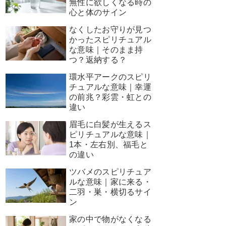
無性に欲しくなる時の
心と体のサイン
なくしたお守りが見つ
かったスピリチュアル
な意味｜そのまま持
つ？返納する？
環水平アークのスピリ
チュアルな意味｜幸運
の前兆？彩雲・虹との
違い
眉毛に白髪が生えるス
ピリチュアルな意味｜
1本・左右別、福毛と
の違い
ツバメのスピリチュア
ルな意味｜家に来る・
二羽・巣・横切るサイ
ン
家の中で物がなくなる