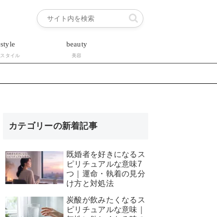
estyle
beauty
フスタイル
美容
カテゴリーの新着記事
既婚者を好きになるス
ピリチュアルな意味7
つ｜運命・執着の見分
け方と対処法
炭酸が飲みたくなるス
ピリチュアルな意味｜