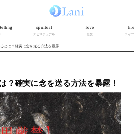
telling
spiritual
love
lif
い
スピリチュアル
恋愛
ライ
送るとは？確実に念を送る方法を暴露！
は？確実に念を送る方法を暴露！