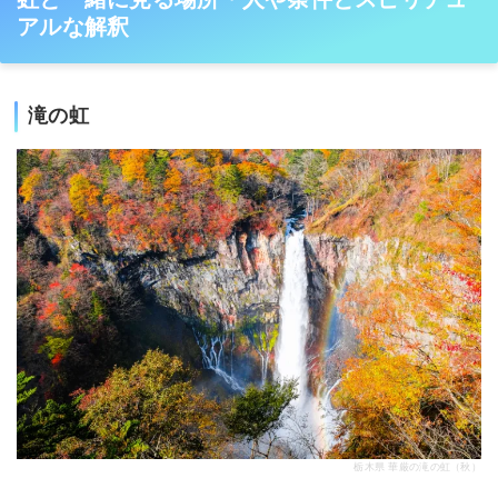
アルな解釈
滝の虹
栃木県 華厳の滝の虹（秋）