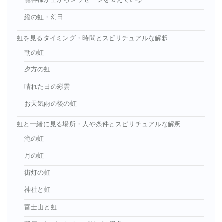
龍神様が空からメッセージを伝えている
縦の虹・幻日
虹を見るタイミング・時間とスピリチュアルな解釈
朝の虹
夕方の虹
晴れた日の彩雲
お天気雨の後の虹
虹と一緒に見る場所・人や条件とスピリチュアルな解釈
滝の虹
月の虹
街灯の虹
神社と虹
富士山と虹