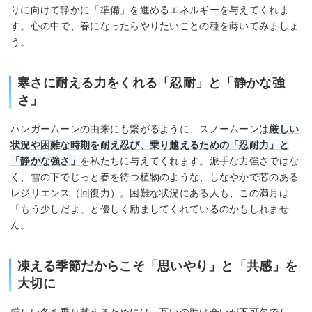
りに向けて静かに「準備」を進めるエネルギーを与えてくれま
す。心の中で、春になったらやりたいことの種を蒔いてみましょ
う。
寒さに耐える力をくれる「忍耐」と「静かな強
さ」
ハンガームーンの由来にも繋がるように、スノームーンは
厳しい
状況や困難な時期を耐え忍び、乗り越えるための「忍耐力」と
「静かな強さ」
を私たちに与えてくれます。派手な力強さではな
く、雪の下でじっと春を待つ植物のような、しなやかで芯のある
レジリエンス（回復力）。困難な状況にある人も、この満月は
「もう少しだよ」と優しく励ましてくれているのかもしれませ
ん。
凍える季節だからこそ「思いやり」と「共感」を
大切に
厳しい冬を乗り越えるためには、互いの助け合いが不可欠でし