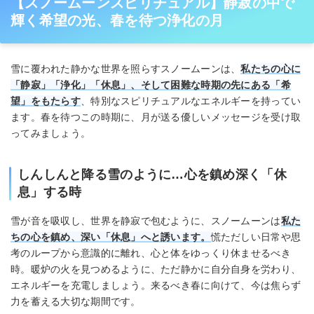
【スノームーンスピリチュアル】静寂の中で
輝く希望の光、春を待つ浄化の月
雪に覆われた静かな世界を照らすスノームーンは、
私たちの心に
「静寂」「浄化」「休息」、そして困難な時期の先にある「希
望」をもたらす
、特別なスピリチュアルなエネルギーを持ってい
ます。春を待つこの時期に、月が送る優しいメッセージを受け取
ってみましょう。
しんしんと降る雪のように…心を鎮め深く「休
息」する時
雪が音を吸収し、世界を静寂で包むように、スノームーンは
私た
ちの心を鎮め、深い「休息」へと誘います。
慌ただしい日常や思
考のループから意識的に離れ、心と体をゆっくり休ませるべき
時。暖炉の火を見つめるように、ただ静かに自分自身を労わり、
エネルギーを充電しましょう。来るべき春に向けて、今は焦らず
力を蓄える大切な期間です。