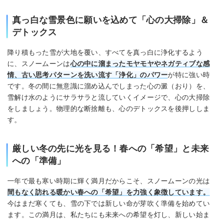
真っ白な雪景色に願いを込めて「心の大掃除」＆
デトックス
降り積もった雪が大地を覆い、すべてを真っ白に浄化するよう
に、スノームーンは
心の中に溜まったモヤモヤやネガティブな感
情、古い思考パターンを洗い流す「浄化」のパワー
が特に強い時
です。冬の間に無意識に溜め込んでしまった心の澱（おり）を、
雪解け水のようにサラサラと流していくイメージで、心の大掃除
をしましょう。物理的な断捨離も、心のデトックスを後押ししま
す。
厳しい冬の先に光を見る！春への「希望」と未来
への「準備」
一年で最も寒い時期に輝く満月だからこそ、スノームーンの光は
間もなく訪れる暖かい春への「希望」を力強く象徴しています。
今はまだ寒くても、雪の下では新しい命が芽吹く準備を始めてい
ます。この満月は、私たちにも未来への希望を灯し、新しい始ま