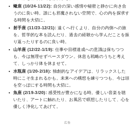
蠍座 (10/24-11/22):
自分の深い感情や秘密と静かに向き合
うのに良い時。誰にも邪魔されない空間で、心の内を探求す
る時間を大切に。
射手座 (11/23-12/21):
遠くへ行くより、自分の内側への旅
を。哲学的な本を読んだり、過去の経験から学んだことを振
り返ったりするのに良い時。
山羊座 (12/22-1/19):
仕事や目標達成への意識は保ちつつ
も、今は無理せずペースダウン。休息も戦略のうちと考え
て、しっかり体を休ませて。
水瓶座 (1/20-2/18):
独創的なアイデアは、リラックスした
時にこそ生まれるかも。未来への構想を練りつつも、今は頭
を空っぽにする時間も大切に。
魚座 (2/19-3/20):
感受性が豊かになる時。優しい音楽を聴
いたり、アートに触れたり、お風呂で瞑想したりして、心を
優しく浄化してあげて。
広告