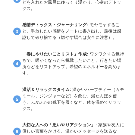
どを入れたお風呂にゆっくり浸かり、心身のデトッ
クス。
感情デトックス・ジャーナリング:
モヤモヤするこ
と、手放したい感情をノートに書き出し、最後は感
謝して破り捨てる（燃やす場合は安全に注意）。
「春にやりたいことリスト」作成:
ワクワクする気持
ちで、暖かくなったら挑戦したいこと、行きたい場
所などをリストアップ。希望のエネルギーを高めま
す。
温活＆リラックスタイム:
温かいハーブティー（カモ
ミール、ジンジャーなど）を飲む、湯たんぽを使
う、ふかふかの靴下を履くなど、体を温めてリラッ
クス。
大切な人への「思いやりアクション」:
家族や友人に
優しい言葉をかける、温かいメッセージを送るな