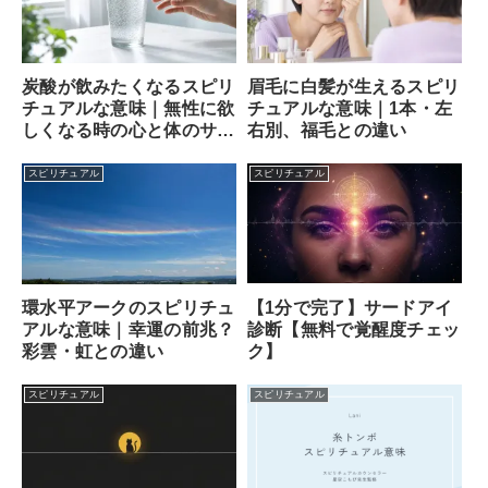
炭酸が飲みたくなるスピリ
眉毛に白髪が生えるスピリ
チュアルな意味｜無性に欲
チュアルな意味｜1本・左
しくなる時の心と体のサイ
右別、福毛との違い
ン
スピリチュアル
スピリチュアル
【1分で完了】サードアイ
環水平アークのスピリチュ
診断【無料で覚醒度チェッ
アルな意味｜幸運の前兆？
ク】
彩雲・虹との違い
スピリチュアル
スピリチュアル