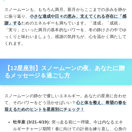
スノームーンも、もちろん満月。新月からここまでの歩みを静か
に振り返り、
小さな達成や日々の恵み、支えてくれる存在に「感
謝」する
ためのエネルギーも満ちています。「達成」「成就」
「実り」といった満月の基本的なパワーを、冬の静けさの中でゆ
っくりと味わいましょう。感謝の気持ちが、心を温かく満たして
くれます。
【12星座別】スノームーンの夜、あなたに贈
るメッセージ＆過ごし方
スノームーンの静かで優しいエネルギー。あなたの星座に合わせ
て、そのパワーをどう活かせばいい？
心と体を整え、希望の春を
迎えるためのヒントを星座別にチェック！
牡羊座 (3/21-4/19):
突っ走る前に一呼吸。今は内なるエネ
ルギーチャージ期間！春に向けての計画を練り直し、心身の