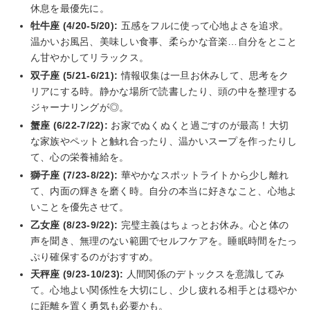
休息を最優先に。
牡牛座 (4/20-5/20):
五感をフルに使って心地よさを追求。
温かいお風呂、美味しい食事、柔らかな音楽…自分をとこと
ん甘やかしてリラックス。
双子座 (5/21-6/21):
情報収集は一旦お休みして、思考をク
リアにする時。静かな場所で読書したり、頭の中を整理する
ジャーナリングが◎。
蟹座 (6/22-7/22):
お家でぬくぬくと過ごすのが最高！大切
な家族やペットと触れ合ったり、温かいスープを作ったりし
て、心の栄養補給を。
獅子座 (7/23-8/22):
華やかなスポットライトから少し離れ
て、内面の輝きを磨く時。自分の本当に好きなこと、心地よ
いことを優先させて。
乙女座 (8/23-9/22):
完璧主義はちょっとお休み。心と体の
声を聞き、無理のない範囲でセルフケアを。睡眠時間をたっ
ぷり確保するのがおすすめ。
天秤座 (9/23-10/23):
人間関係のデトックスを意識してみ
て。心地よい関係性を大切にし、少し疲れる相手とは穏やか
に距離を置く勇気も必要かも。