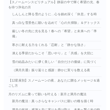
【スノームーンスピリチュアル】静寂の中で輝く希望の光、春
を待つ浄化の月
しんしんと降る雪のように…心を鎮め深く「休息」する時
真っ白な雪景色に願いを込めて「心の大掃除」＆デトックス
厳しい冬の先に光を見る！春への「希望」と未来への「準
備」
寒さに耐える力をくれる「忍耐」と「静かな強さ」
凍える季節だからこそ「思いやり」と「共感」を大切に
雪の結晶みたいに儚く美しい「自分だけの価値」に気づく
（満月共通）振り返りと感謝：静かに実りを数える夜
【12星座別】スノームーンの夜、あなたに贈るメッセージ＆過
ごし方
月のリズムに乗って願いを叶える：新月と満月の魔法
新月の魔法：真っさらなキャンバスに願いの種を描く時
満月の祝福：感謝と共に実りを受け取り、未来へ繋ぐ光の時