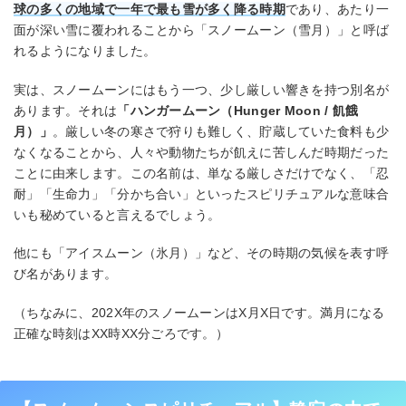
球の多くの地域で一年で最も雪が多く降る時期
であり、あたり一
面が深い雪に覆われることから「スノームーン（雪月）」と呼ば
れるようになりました。
実は、スノームーンにはもう一つ、少し厳しい響きを持つ別名が
あります。それは
「ハンガームーン（Hunger Moon / 飢餓
月）」
。厳しい冬の寒さで狩りも難しく、貯蔵していた食料も少
なくなることから、人々や動物たちが飢えに苦しんだ時期だった
ことに由来します。この名前は、単なる厳しさだけでなく、「忍
耐」「生命力」「分かち合い」といったスピリチュアルな意味合
いも秘めていると言えるでしょう。
他にも「アイスムーン（氷月）」など、その時期の気候を表す呼
び名があります。
（ちなみに、202X年のスノームーンはX月X日です。満月になる
正確な時刻はXX時XX分ごろです。）