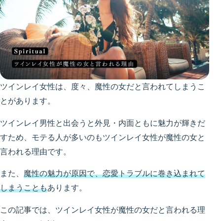
ツインレイ女性は、度々、魔性の女だと言われてしまうこ
とがあります。
ツインレイ男性と出会うと外見・内面ともに魅力が輝きだ
すため、モテる人が多いのもツインレイ女性が魔性の女と
言われる理由です。
また、
魔性の魅力が原因で、恋愛トラブルに巻き込まれて
しまうことも
あります。
この記事では、ツインレイ女性が魔性の女だと言われる理