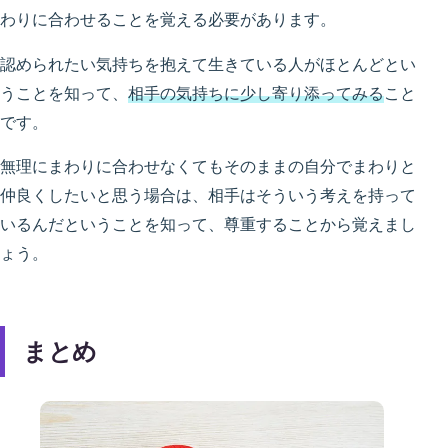
わりに合わせることを覚える必要があります。
認められたい気持ちを抱えて生きている人がほとんどとい
うことを知って、
相手の気持ちに少し寄り添ってみる
こと
です。
無理にまわりに合わせなくてもそのままの自分でまわりと
仲良くしたいと思う場合は、相手はそういう考えを持って
いるんだということを知って、尊重することから覚えまし
ょう。
まとめ