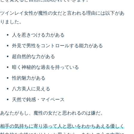
ツインレイ女性が魔性の女だと言われる理由には以下があ
りました。
人を惹きつける力がある
外見で男性をコントロールする能力がある
超自然的な力がある
暗く神秘的な過去を持っている
性的魅力がある
八方美人に見える
天然で鈍感・マイペース
あなたがもし、魔性の女だと思われるのは嫌だ。
相手の気持ちに寄り添って人と思いをわかちあえる優しく