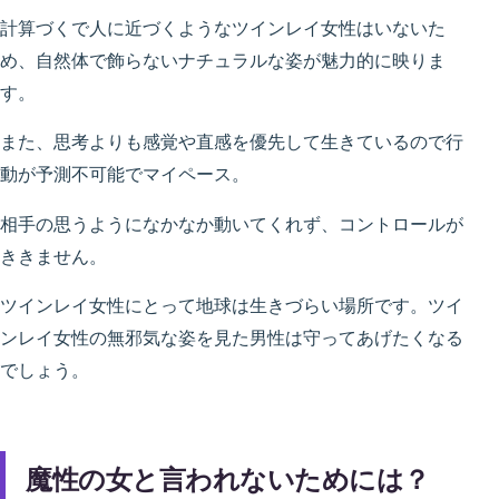
計算づくで人に近づくようなツインレイ女性はいないた
め、自然体で飾らないナチュラルな姿が魅力的に映りま
す。
また、思考よりも感覚や直感を優先して生きているので行
動が予測不可能でマイペース。
相手の思うようになかなか動いてくれず、コントロールが
ききません。
ツインレイ女性にとって地球は生きづらい場所です。ツイ
ンレイ女性の無邪気な姿を見た男性は守ってあげたくなる
でしょう。
魔性の女と言われないためには？