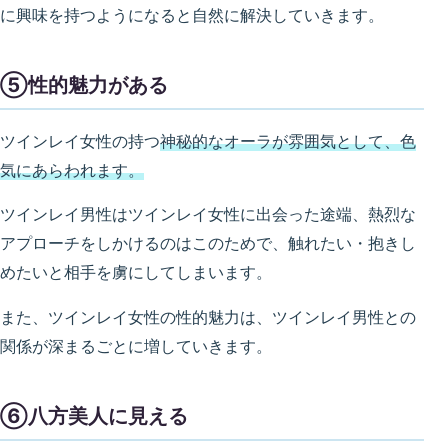
に興味を持つようになると自然に解決していきます。
⑤性的魅力がある
ツインレイ女性の持つ
神秘的なオーラが雰囲気として、色
気にあらわれます。
ツインレイ男性はツインレイ女性に出会った途端、熱烈な
アプローチをしかけるのはこのためで、触れたい・抱きし
めたいと相手を虜にしてしまいます。
また、ツインレイ女性の性的魅力は、ツインレイ男性との
関係が深まるごとに増していきます。
⑥八方美人に見える