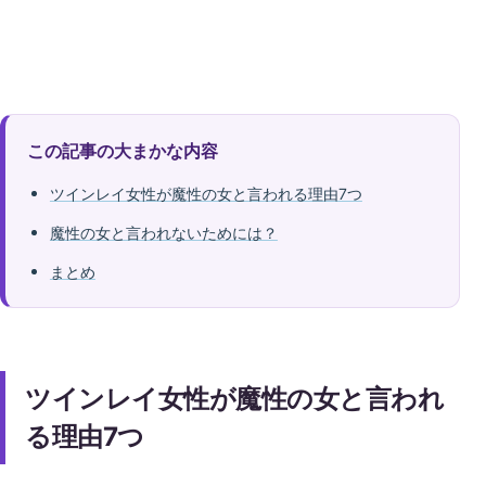
この記事の大まかな内容
ツインレイ女性が魔性の女と言われる理由7つ
魔性の女と言われないためには？
まとめ
ツインレイ女性が魔性の女と言われ
る理由7つ