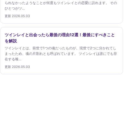
られなかったようなことが何度もツインレイとの恋愛に訪れます。 その
ひとつがツ…
更新 2026.05.03
ツインレイと出会ったら最後の理由12選！最後にすべきこと
を解説
ツインレイとは、前世で1つの魂だったものが、現世で2つに分かれてし
まったため、魂の片割れとも呼ばれています。 ツインレイは誰にでも存
在する唯…
更新 2026.05.03
ツインレイガイド
ツインレイという考え方を、出会い・サイレント期間・