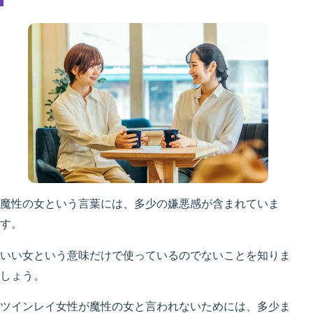
魔性の女という言葉には、多少の嫌悪感が含まれていま
す。
いい女という意味だけで使っているのでないことを知りま
しょう。
ツインレイ女性が魔性の女と言われないためには、多少ま