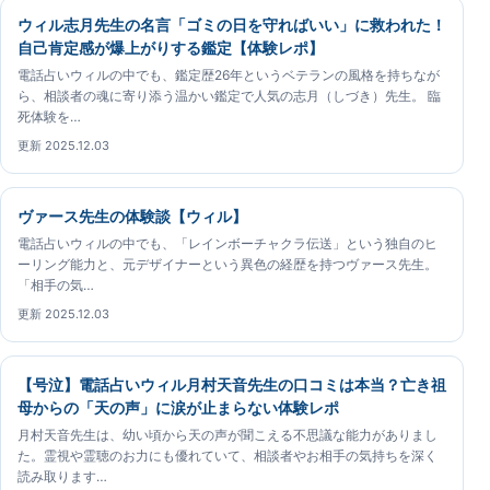
ウィル志月先生の名言「ゴミの日を守ればいい」に救われた！
自己肯定感が爆上がりする鑑定【体験レポ】
電話占いウィルの中でも、鑑定歴26年というベテランの風格を持ちなが
ら、相談者の魂に寄り添う温かい鑑定で人気の志月（しづき）先生。 臨
死体験を…
更新 2025.12.03
ヴァース先生の体験談【ウィル】
電話占いウィルの中でも、「レインボーチャクラ伝送」という独自のヒ
ーリング能力と、元デザイナーという異色の経歴を持つヴァース先生。
「相手の気…
更新 2025.12.03
【号泣】電話占いウィル月村天音先生の口コミは本当？亡き祖
母からの「天の声」に涙が止まらない体験レポ
月村天音先生は、幼い頃から天の声が聞こえる不思議な能力がありまし
た。霊視や霊聴のお力にも優れていて、相談者やお相手の気持ちを深く
読み取ります…