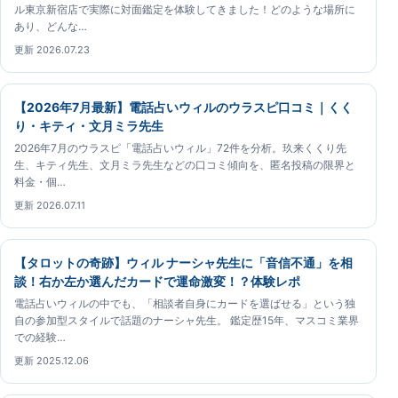
ル東京新宿店で実際に対面鑑定を体験してきました！どのような場所に
あり、どんな…
更新 2026.07.23
【2026年7月最新】電話占いウィルのウラスピ口コミ｜くく
り・キティ・文月ミラ先生
2026年7月のウラスピ「電話占いウィル」72件を分析。玖来くくり先
生、キティ先生、文月ミラ先生などの口コミ傾向を、匿名投稿の限界と
料金・個…
更新 2026.07.11
【タロットの奇跡】ウィル ナーシャ先生に「音信不通」を相
談！右か左か選んだカードで運命激変！？体験レポ
電話占いウィルの中でも、「相談者自身にカードを選ばせる」という独
自の参加型スタイルで話題のナーシャ先生。 鑑定歴15年、マスコミ業界
での経験…
更新 2025.12.06