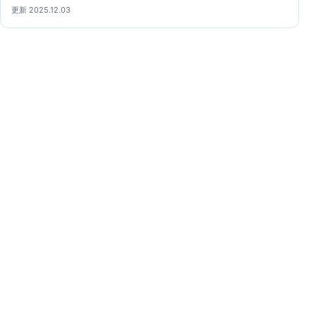
更新 2025.12.03
電話占いウィルガイド
電話占いウィルの占い師について、公開情報と鑑定体験
をもとに確認できる専門ガイドです。
電話占いウィルガイド
ガイド
記事一覧
利用前の確認