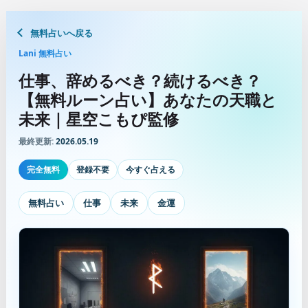
無料占いへ戻る
Lani 無料占い
仕事、辞めるべき？続けるべき？
【無料ルーン占い】あなたの天職と
未来｜星空こもぴ監修
最終更新:
2026.05.19
完全無料
登録不要
今すぐ占える
無料占い
仕事
未来
金運