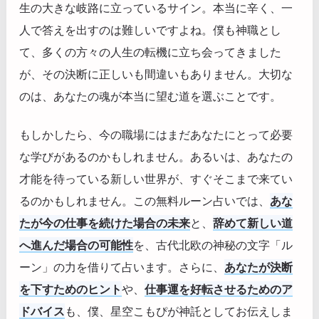
生の大きな岐路に立っているサイン。本当に辛く、一
人で答えを出すのは難しいですよね。僕も神職とし
て、多くの方々の人生の転機に立ち会ってきました
が、その決断に正しいも間違いもありません。大切な
のは、あなたの魂が本当に望む道を選ぶことです。
もしかしたら、今の職場にはまだあなたにとって必要
な学びがあるのかもしれません。あるいは、あなたの
才能を待っている新しい世界が、すぐそこまで来てい
るのかもしれません。この無料ルーン占いでは、
あな
たが今の仕事を続けた場合の未来
と、
辞めて新しい道
へ進んだ場合の可能性
を、古代北欧の神秘の文字「ル
ーン」の力を借りて占います。さらに、
あなたが決断
を下すためのヒント
や、
仕事運を好転させるためのア
ドバイス
も、僕、星空こもぴが神託としてお伝えしま