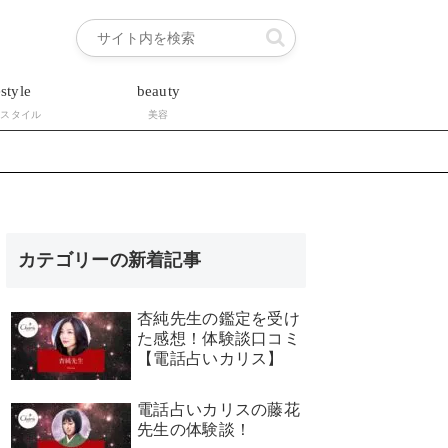
estyle
beauty
フスタイル
美容
カテゴリーの新着記事
杏純先生の鑑定を受け
た感想！体験談口コミ
【電話占いカリス】
電話占いカリスの藤花
先生の体験談！