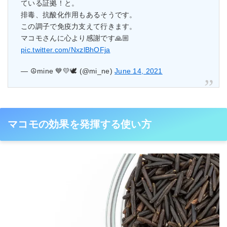
ている証拠！と。
排毒、抗酸化作用もあるそうです。
この調子で免疫力支えて行きます。
マコモさんに心より感謝です🙏🏼
pic.twitter.com/NxzlBhOFja
— ☮️mine 💙💛🕊 (@mi_ne)
June 14, 2021
マコモの効果を発揮する使い方