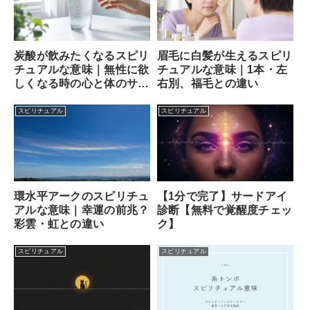
炭酸が飲みたくなるスピリ
眉毛に白髪が生えるスピリ
チュアルな意味｜無性に欲
チュアルな意味｜1本・左
しくなる時の心と体のサイ
右別、福毛との違い
ン
スピリチュアル
スピリチュアル
【1分で完了】サードアイ
環水平アークのスピリチュ
診断【無料で覚醒度チェッ
アルな意味｜幸運の前兆？
ク】
彩雲・虹との違い
スピリチュアル
スピリチュアル