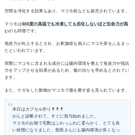
空間を浄化する効果もあり、マコモ枕なども販売されています。
マコモは
400度の高温でも冷凍しても劣化しないほど生命力が高
い
のも特徴です。
免疫力が向上するとされ、お釈迦様も病人にマコモ茶をふるまっ
たといわれています。
実際にマコモに含まれる成分には腸内環境を整えて免疫力や抵抗
力をアップさせる効果があるため、傷の治りを早めるとされてい
ます。
また、ケガをした動物がマコモで傷を癒す姿も見られています。
本日はカプセル作り💊💊💊
がんと診断されて、すぐに投与始めました。
マコモのお陰で毛艶はふわっふわに柔らかく、とても良
い状態になりました。獣医さんにも腸内環境が良くなっ