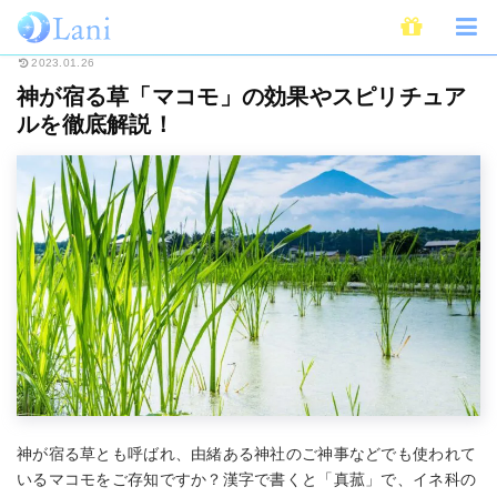
ホーム
スピリチュアル
神が宿る草「マコモ」の効果やスピリチュアルを徹
2023.01.26
神が宿る草「マコモ」の効果やスピリチュア
ルを徹底解説！
神が宿る草とも呼ばれ、由緒ある神社のご神事などでも使われて
いるマコモをご存知ですか？漢字で書くと「真菰」で、イネ科の