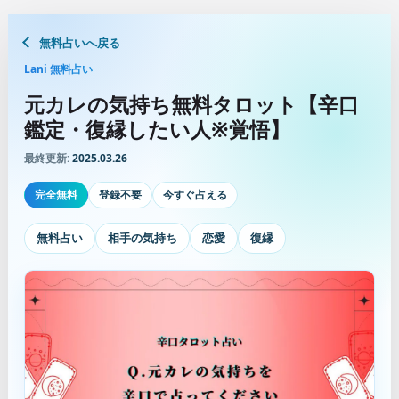
無料占いへ戻る
Lani 無料占い
元カレの気持ち無料タロット【辛口
鑑定・復縁したい人※覚悟】
最終更新:
2025.03.26
完全無料
登録不要
今すぐ占える
無料占い
相手の気持ち
恋愛
復縁