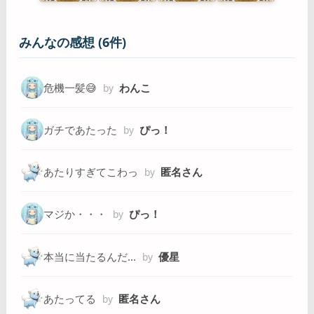
みんなの感想 (6件)
危機一髪😅
わんこ
by
ガチであたった
ぴっ！
by
あたりすぎてこわっ
匿名さん
by
マジか・・・
ぴっ！
by
本当に当たるんだ…
優星
by
あたってる
匿名さん
by