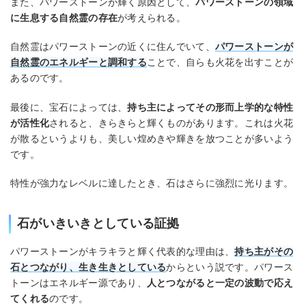
また、パワーストーンが輝く原因として、
パワーストーンの領域
に生息する自然霊の存在
が考えられる。
自然霊はパワーストーンの近くに住んでいて、
パワーストーンが
自然霊のエネルギーと調和する
ことで、自らも火花を出すことが
あるのです。
最後に、宝石によっては、
持ち主によってその形而上学的な特性
が活性化
されると、きらきらと輝くものがあります。これは火花
が散るというよりも、美しい煌めきや輝きを放つことが多いよう
です。
特性が強力なレベルに達したとき、石はさらに強烈に光ります。
石がいきいきとしている証拠
パワーストーンがキラキラと輝く代表的な理由は、
持ち主がその
石とつながり、生き生きとしている
からという説です。パワース
トーンはエネルギー源であり、
人とつながると一定の波動で応え
てくれる
のです。