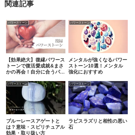
関連記事
パワーストーン
パワーストーン
メンタルが強くなるパワー
【効果絶大】復縁パワース
ストーン10選！メンタル
トーンで復活愛成就&まさ
強化におすすめ
かの再会！自分に合うパワ
ーストーンの選び方
パワーストーン
パワーストーン
ブルーレースアゲートと
ラピスラズリと相性の悪い
は？意味・スピリチュアル
石
効果・取り扱い方