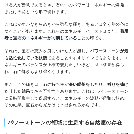
ける人が善意であるとき、石の中のパワーはエネルギーの爆発、
または火花という形で現れます。
これはかすかなきらめきから強烈な輝き、あるいは全く別の色に
なることがあります。これらのエネルギーバーストはまた、
着用
者と宝石のエネルギーが同期している
ことの印です。
それは、宝石の恵みを身につけた人が感じ、
パワーストーンが最
も活性化している状態
であることを示すサインでもあります。エ
ネルギーのバランスが正確で規則正しいほど、良い結果が得ら
れ、石の輝きもより強くなります。
また、この輝きは、石の持ち主が
深い瞑想をしたり、祈りを捧げ
たりした結果
である可能性もあります。これは、パワーストーン
に長時間集中して瞑想すると、エネルギーの波動が調和し始め、
その結果、宝石から光がはじき出されるからです。
パワーストーンの領域に生息する自然霊の存在