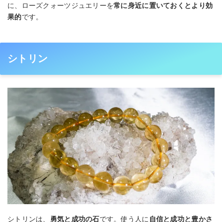
に、ローズクォーツジュエリーを
常に身近に置いておくとより効
果的
です。
シトリン
シトリンは、
勇気と成功の石
です。使う人に
自信と成功と豊かさ