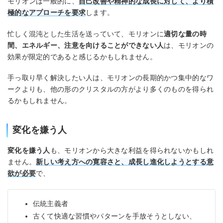
モリオンは一般的に、
自己改善や精神的な成長に対して、より積
極的なアプローチを要求
します。
忙しく混沌とした生活を送っていて、モリオンに
適切な量の時
間、エネルギー、注意を向けることができない人
は、モリオンの
効果が限定的であると感じるかもしれません。
手っ取り早く解決したい人は、モリオンの長期的かつ集中的なワ
ークよりも、他の形のクリスタルの方がより多くのものを得られ
るかもしれません。
変化を嫌う人
変化を嫌う人
も、モリオンから大きな利益を得られないかもしれ
ません。
新しい考え方への寛容さと、成長し進化しようとする意
欲が必要
で、
伝統主義者
古くて快適な習慣やパターンを手放そうとしない、