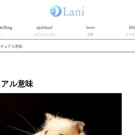
telling
spiritual
love
lif
い
スピリチュアル
恋愛
ライ
リチュアル意味
ュアル意味