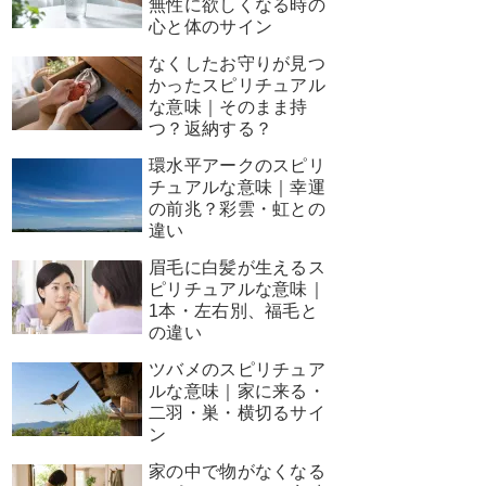
無性に欲しくなる時の
心と体のサイン
なくしたお守りが見つ
かったスピリチュアル
な意味｜そのまま持
つ？返納する？
環水平アークのスピリ
チュアルな意味｜幸運
の前兆？彩雲・虹との
違い
眉毛に白髪が生えるス
ピリチュアルな意味｜
1本・左右別、福毛と
の違い
ツバメのスピリチュア
ルな意味｜家に来る・
二羽・巣・横切るサイ
ン
家の中で物がなくなる