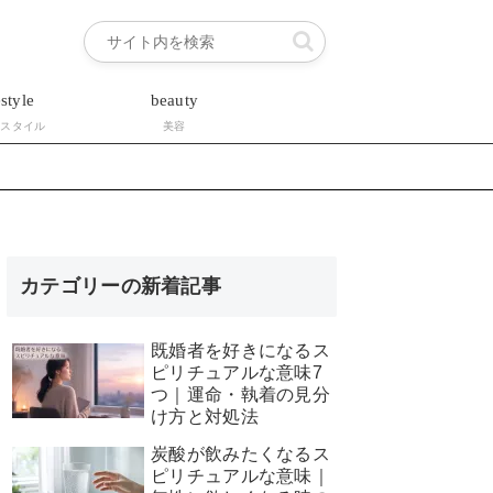
estyle
beauty
フスタイル
美容
カテゴリーの新着記事
既婚者を好きになるス
ピリチュアルな意味7
つ｜運命・執着の見分
け方と対処法
炭酸が飲みたくなるス
ピリチュアルな意味｜