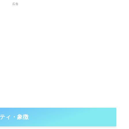
広告
ティ・象徴