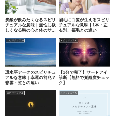
炭酸が飲みたくなるスピリ
眉毛に白髪が生えるスピリ
チュアルな意味｜無性に欲
チュアルな意味｜1本・左
しくなる時の心と体のサイ
右別、福毛との違い
ン
スピリチュアル
スピリチュアル
【1分で完了】サードアイ
環水平アークのスピリチュ
診断【無料で覚醒度チェッ
アルな意味｜幸運の前兆？
ク】
彩雲・虹との違い
スピリチュアル
スピリチュアル