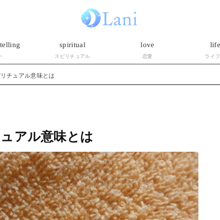
telling
spiritual
love
lif
い
スピリチュアル
恋愛
ライ
ピリチュアル意味とは
チュアル意味とは