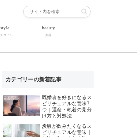
estyle
beauty
フスタイル
美容
カテゴリーの新着記事
既婚者を好きになるス
ピリチュアルな意味7
つ｜運命・執着の見分
け方と対処法
炭酸が飲みたくなるス
ピリチュアルな意味｜